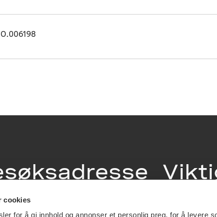
O.006198
esøksadresse
Vikt
info
r cookies
ia Terrasse 11
er for å gi innhold og annonser et personlig preg, for å levere s