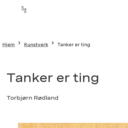
Hopp
til
innhold
Hjem
Kunstverk
Tanker er ting
Tanker er ting
Torbjørn Rødland