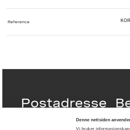
KOR
Reference
Postadresse
B
Denne nettsiden anvende
Postboks 6994
Victor
Vi bruker informasjonskapsl