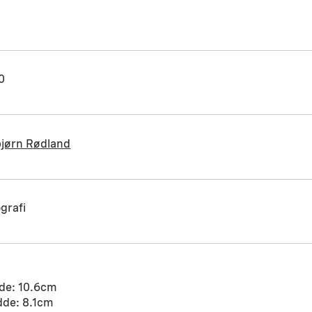
0
bjørn Rødland
grafi
de: 10.6cm
dde: 8.1cm