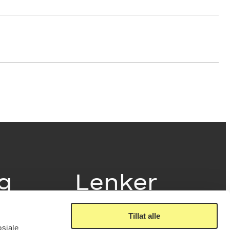
ig
Lenker
Tillat alle
Presse
osiale
Nyhetsbrev