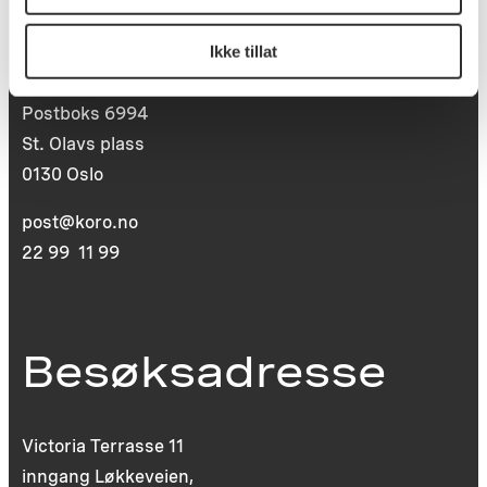
Postadresse
Ikke tillat
Postboks 6994
St. Olavs plass
0130 Oslo
post@koro.no
22 99 11 99
Besøksadresse
Victoria Terrasse 11
inngang Løkkeveien,