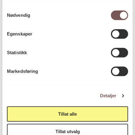
Samtykkevalg
Fotografi
Nødvendig
Kategori
Egenskaper
Mål
Høyde: 10.6cm
Statistikk
Bredde: 8.1cm
Markedsføring
KORO.006197
Reference
Detaljer
Tillat alle
Tillat utvalg