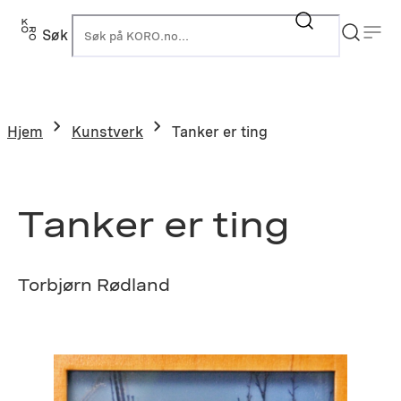
Hopp
til
Søk
K
innhold
Hjem
Kunstverk
Tanker er ting
Tanker er ting
Torbjørn Rødland