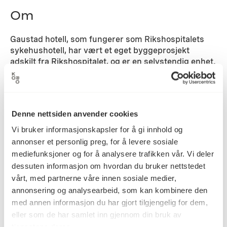
Om
Gaustad hotell, som fungerer som Rikshospitalets
sykehushotell, har vært et eget byggeprosjekt
adskilt fra Rikshospitalet, og er en selvstendig enhet.
Med sin nære forbindelse i til sykehuset er hotellet
likevel inkludert i utsmykkingsplanen med et område
i trappe- og heisoppgangen. Her har Torbjørn
Rødland laget 29 fotografiske 3-D bilder.
Denne nettsiden anvender cookies
Detaljer
Vi bruker informasjonskapsler for å gi innhold og
annonser et personlig preg, for å levere sosiale
mediefunksjoner og for å analysere trafikken vår. Vi deler
dessuten informasjon om hvordan du bruker nettstedet
2000
Datering
vårt, med partnerne våre innen sosiale medier,
annonsering og analysearbeid, som kan kombinere den
med annen informasjon du har gjort tilgjengelig for dem,
Torbjørn Rødland
Kunstner
eller som de har samlet inn gjennom din bruk av
tjenestene deres.