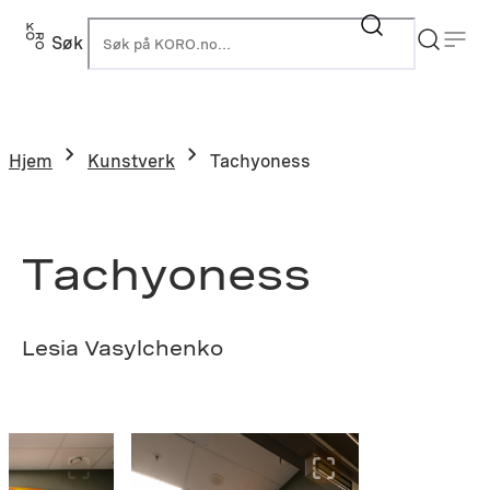
Hopp
til
Søk
K
innhold
Hjem
Kunstverk
Tachyoness
Tachyoness
Lesia Vasylchenko