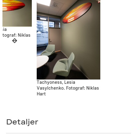
sia
otograf: Niklas
Tachyoness, Lesia
Vasylchenko. Fotograf: Niklas
Hart
Detaljer