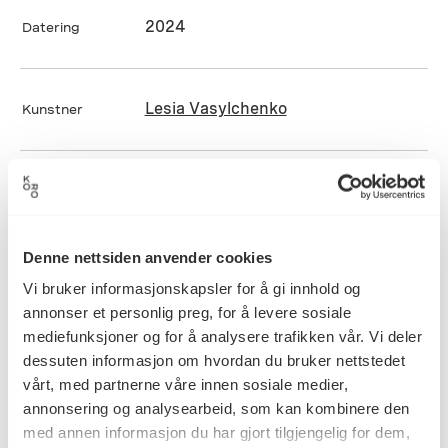
2024
Datering
Lesia Vasylchenko
Kunstner
Digital print, Fotografi, UV print
Kategori
Denne nettsiden anvender cookies
UV-trykk på dibondplate
Teknikk og
Vi bruker informasjonskapsler for å gi innhold og
materiale
annonser et personlig preg, for å levere sosiale
mediefunksjoner og for å analysere trafikken vår. Vi deler
dessuten informasjon om hvordan du bruker nettstedet
Mål
vårt, med partnerne våre innen sosiale medier,
Dybde: 3mm
annonsering og analysearbeid, som kan kombinere den
med annen informasjon du har gjort tilgjengelig for dem,