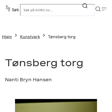
Hopp
til
Søk
K
innhold
Hjem
Kunstverk
Tønsberg torg
Tønsberg torg
Nanti Bryn Hansen