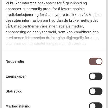
Vi bruker informasjonskapsler for å gi innhold og
annonser et personlig preg, for å levere sosiale
Mål
mediefunksjoner og for å analysere trafikken vår. Vi deler
Høyde: 0cm
dessuten informasjon om hvordan du bruker nettstedet
Bredde: 0cm
vårt, med partnerne våre innen sosiale medier,
Dybde: 0cm
annonsering og analysearbeid, som kan kombinere den
Diameter: 0cm
med annen informasjon du har gjort tilgjengelig for dem,
eller som de har samlet inn gjennom din bruk av
tjenestene deres.
KORO.003213
Reference
Samtykkevalg
Nødvendig
Egenskaper
Statistikk
Postadresse
Markedsføring