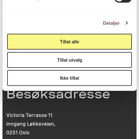
Postboks 6994
Detaljer
St. Olavs plass
0130 Oslo
Tillat alle
post@koro.no
22 99 11 99
Tillat utvalg
Ikke tillat
Besøksadresse
Victoria Terrasse 11
inngang Løkkeveien,
0251 Oslo