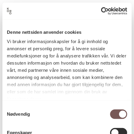
Ingunn Utsi
Kunstner
Denne nettsiden anvender cookies
Elektronisk kunst, Relieff
Kategori
Vi bruker informasjonskapsler for å gi innhold og
annonser et personlig preg, for å levere sosiale
mediefunksjoner og for å analysere trafikken vår. Vi deler
Furu, plexiglass, finérplate,
Teknikk og
dessuten informasjon om hvordan du bruker nettstedet
materiale
akrylmaling
vårt, med partnerne våre innen sosiale medier,
annonsering og analysearbeid, som kan kombinere den
med annen informasjon du har gjort tilgjengelig for dem,
Mål
eller som de har samlet inn gjennom din bruk av
Bredde: 70cm
tjenestene deres.
Diameter: 0cm
Samtykkevalg
Dybde: 7cm
Nødvendig
Høyde: 47cm
Egenskaper