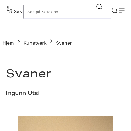
Hopp
til
Søk
K
innhold
Hjem
Kunstverk
Svaner
Svaner
Ingunn Utsi