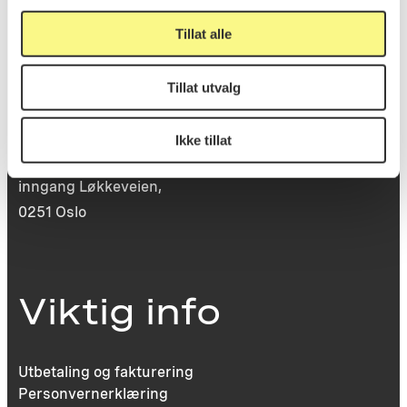
Tillat alle
Besøksadresse
Tillat utvalg
Ikke tillat
Victoria Terrasse 11
inngang Løkkeveien,
0251 Oslo
Viktig info
Utbetaling og fakturering
Personvernerklæring