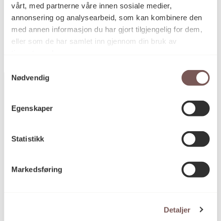
vårt, med partnerne våre innen sosiale medier,
KORO.002636
Reference
annonsering og analysearbeid, som kan kombinere den
med annen informasjon du har gjort tilgjengelig for dem,
eller som de har samlet inn gjennom din bruk av
tjenestene deres.
Samtykkevalg
Nødvendig
Egenskaper
Postadresse
Statistikk
Postboks 6994
Markedsføring
St. Olavs plass
0130 Oslo
post@koro.no
Detaljer
22 99 11 99