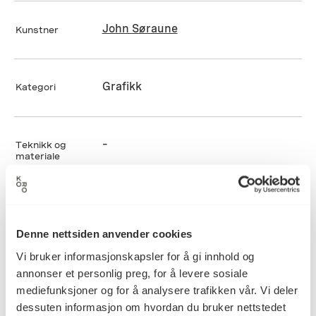
John Søraune
Kunstner
Grafikk
Kategori
–
Teknikk og
materiale
Mål
Dybde: 0cm
Denne nettsiden anvender cookies
Bredde: 0cm
Vi bruker informasjonskapsler for å gi innhold og
Høyde: 0cm
annonser et personlig preg, for å levere sosiale
Diameter: 0cm
mediefunksjoner og for å analysere trafikken vår. Vi deler
dessuten informasjon om hvordan du bruker nettstedet