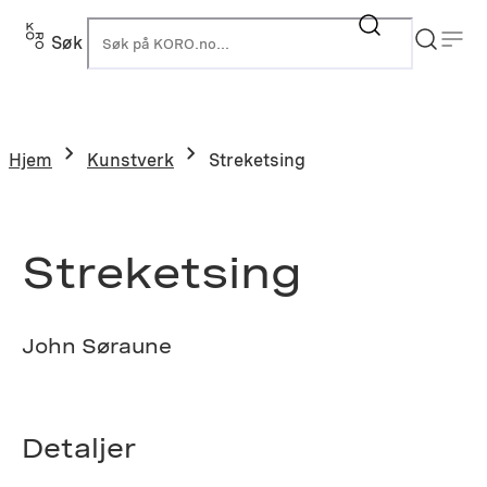
Hopp
til
Søk
K
innhold
Hjem
Kunstverk
Streketsing
Streketsing
John Søraune
Detaljer