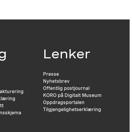
ig
Lenker
Presse
Nyhetsbrev
Offentlig postjournal
fakturering
KORO på Digitalt Museum
læring
Oppdragsportalen
tt
Tilgjengelighetserklæring
nsskjema