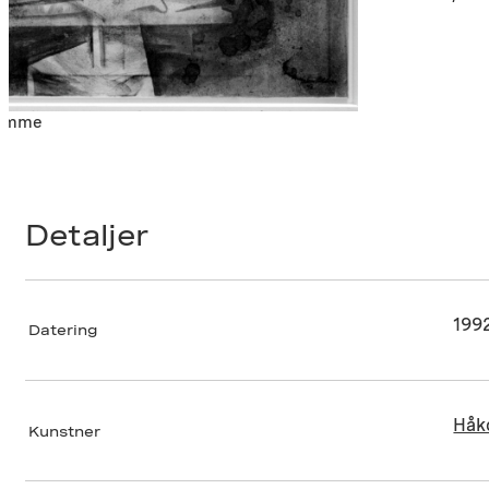
trømme
Detaljer
199
Datering
Håk
Kunstner