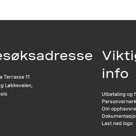
esøksadresse
Vikt
info
ia Terrasse 11
g Løkkeveien,
slo
Utbetaling og 
Personvernerk
Om opphavsre
Dokumentasjo
Last ned logo