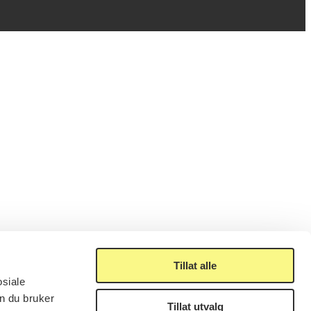
Tillat alle
osiale
n du bruker
Tillat utvalg