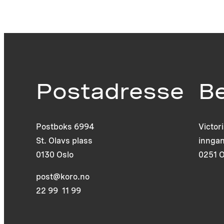
Postadresse
B
Postboks 6994
Victor
St. Olavs plass
inngan
0130 Oslo
0251 O
post@koro.no
22 99 11 99