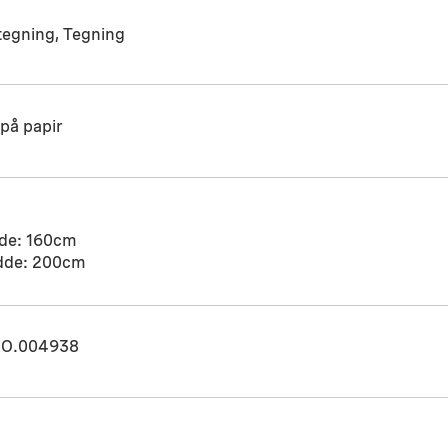
tegning, Tegning
 på papir
de: 160cm
dde: 200cm
O.004938