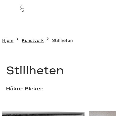
Hopp
til
innhold
Hjem
Kunstverk
Stillheten
Stillheten
Håkon Bleken