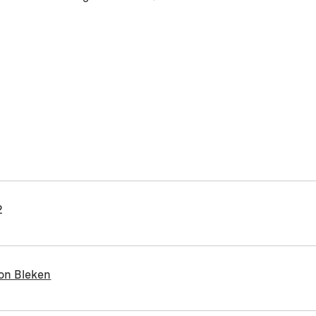
2
on Bleken