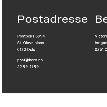
Postadresse
B
Postboks 6994
Victor
St. Olavs plass
inngan
0130 Oslo
0251 O
post@koro.no
22 99 11 99