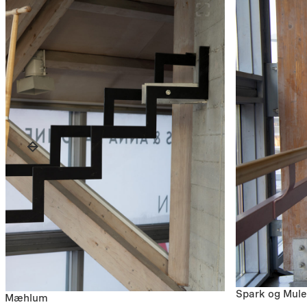
Spark og Mule
te Mæhlum