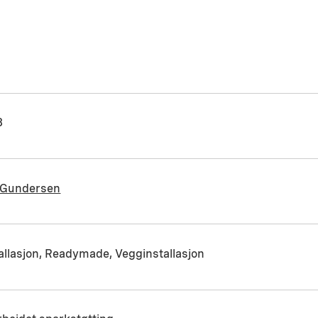
8
 Gundersen
allasjon, Readymade, Vegginstallasjon