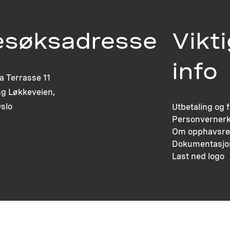
esøksadresse
Vikt
info
ia Terrasse 11
g Løkkeveien,
slo
Utbetaling og 
Personvernerk
Om opphavsre
Dokumentasjo
Last ned logo