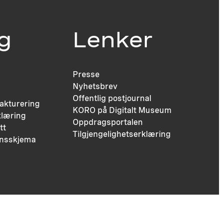
ig
Lenker
Presse
Nyhetsbrev
Offentlig postjournal
fakturering
KORO på Digitalt Museum
læring
Oppdragsportalen
tt
Tilgjengelighetserklæring
nsskjema