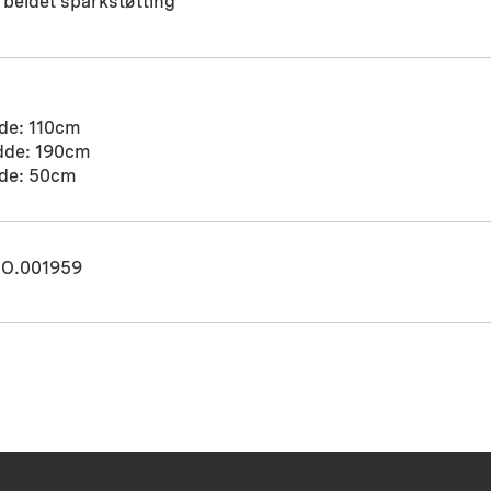
beidet sparkstøtting
de: 110cm
dde: 190cm
de: 50cm
O.001959