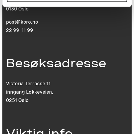
St. Olavs plass
0130 Oslo
post@koro.no
22 99 11 99
Besøksadresse
Victoria Terrasse 11
inngang Løkkeveien,
0251 Oslo
Viktig info