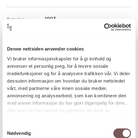
1993
Datering
Åse Frøyshov
Kunstner
Denne nettsiden anvender cookies
Vi bruker informasjonskapsler for å gi innhold og
annonser et personlig preg, for å levere sosiale
Tekstil
Kategori
mediefunksjoner og for å analysere trafikken vår. Vi deler
dessuten informasjon om hvordan du bruker nettstedet
vårt, med partnerne våre innen sosiale medier,
Billedvev
Teknikk og
annonsering og analysearbeid, som kan kombinere den
materiale
med annen informasjon du har gjort tilgjengelig for dem,
eller som de har samlet inn gjennom din bruk av
tjenestene deres.
Mål
Samtykkevalg
Bredde: 140cm
Nødvendig