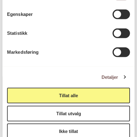
Diameter: 0cm
Dybde: 0cm
Høyde: 83cm
Egenskaper
Statistikk
KORO.004147
Reference
Markedsføring
Detaljer
Tillat alle
Postadresse
Tillat utvalg
Postboks 6994
Ikke tillat