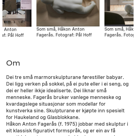
Som små, Håkon Anton
Som små, Håko
n Anton
Fagerås. Fotograf: Pål Hoff
Fagerås. Fotogr
af: Pål Hoff
Om
Dei tre små marmorskulpturane førestiller babyar.
Dei ligg verken på sokkel, på ei pute eller i ei seng, og
dei er heller ikkje idealiserte. Dei liknar små
menneske. Fagerås bruker vanlege menneske og
kvardagslege situasjonar som modellar for
kunstverka sine. Skulpturane er kjøpte inn spesielt
for Haukeland og Glasblokkane.
Håkon Anton Fagerås (f. 1975) jobbar med skulptur i
eit klassisk figurativt formspråk, og er ein av få