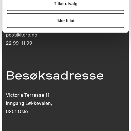
Tillat utvalg
Postboks 6994
St. Olavs plass
Ikke tillat
0130 Oslo
post@koro.no
22 99 11 99
Besøksadresse
Victoria Terrasse 11
inngang Løkkeveien,
0251 Oslo