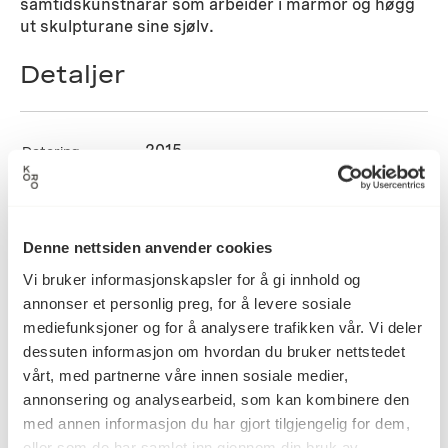
samtidskunstnarar som arbeider i marmor og høgg
ut skulpturane sine sjølv.
Detaljer
2015
Datering
Håkon Anton Fagerås
Kunstner
Denne nettsiden anvender cookies
Vi bruker informasjonskapsler for å gi innhold og
annonser et personlig preg, for å levere sosiale
Hugging, Skulptur, Sliping,
Kategori
mediefunksjoner og for å analysere trafikken vår. Vi deler
Stein/Gipsarbeid
dessuten informasjon om hvordan du bruker nettstedet
vårt, med partnerne våre innen sosiale medier,
annonsering og analysearbeid, som kan kombinere den
Statuario marmor hugget og pusset
Teknikk og
med annen informasjon du har gjort tilgjengelig for dem,
materiale
med finkornet smergelsteiner
eller som de har samlet inn gjennom din bruk av