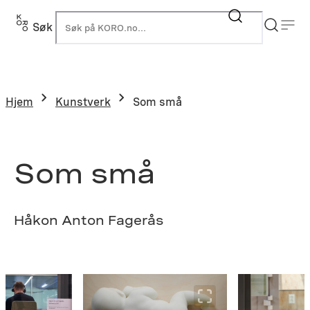
Hopp
til
Søk
K
innhold
Hjem
Kunstverk
Som små
Som små
Håkon Anton Fagerås