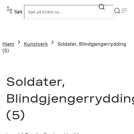
Hopp
til
Søk
K
innhold
Hjem
Kunstverk
Soldater, Blindgjengerrydding
(5)
Soldater,
Blindgjengerryddin
(5)