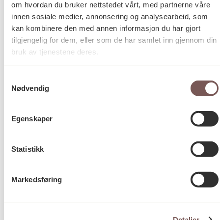
om hvordan du bruker nettstedet vårt, med partnerne våre
innen sosiale medier, annonsering og analysearbeid, som
kan kombinere den med annen informasjon du har gjort
Fotografi
Kategori
tilgjengelig for dem, eller som de har samlet inn gjennom din
bruk av tjenestene deres.
C-print på fotopapir
Teknikk og
Samtykkevalg
materiale
Nødvendig
Egenskaper
Mål
Høyde: 114cm
Bredde: 140cm
Statistikk
Markedsføring
KORO.005684
Reference
Detaljer