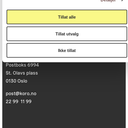
Tillat alle
Tillat utvalg
Postadresse
Ikke tillat
Postboks 6994
St. Olavs plass
0130 Oslo
post@koro.no
22 99 11 99