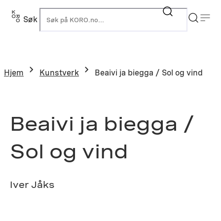
Hopp
til
Søk
K
innhold
Hjem
Kunstverk
Beaivi ja biegga / Sol og vind
Beaivi ja biegga /
Sol og vind
Iver Jåks