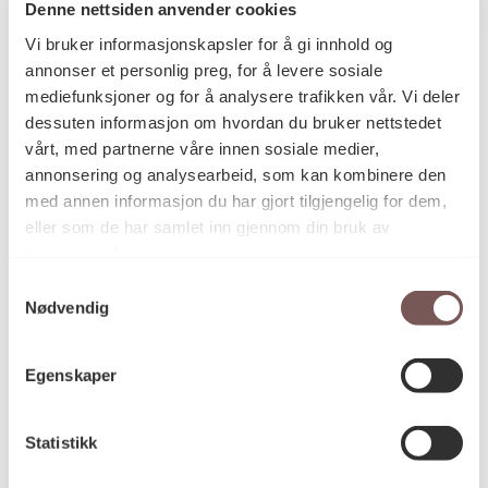
Denne nettsiden anvender cookies
Metall, Polering, Sveising,
Vegginstallasjon
Vi bruker informasjonskapsler for å gi innhold og
annonser et personlig preg, for å levere sosiale
mediefunksjoner og for å analysere trafikken vår. Vi deler
Utskåret, formbøyd, sveiset, polert
dessuten informasjon om hvordan du bruker nettstedet
Teknikk og
materiale
og lakkert rustfritt messing
vårt, med partnerne våre innen sosiale medier,
annonsering og analysearbeid, som kan kombinere den
med annen informasjon du har gjort tilgjengelig for dem,
eller som de har samlet inn gjennom din bruk av
Mål
tjenestene deres.
Høyde: 177cm
Bredde: 719cm
Samtykkevalg
Dybde: 14cm
Nødvendig
Egenskaper
KORO.000207
Reference
Statistikk