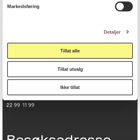
Markedsføring
Detaljer
Postadresse
Tillat alle
Postboks 6994
Tillat utvalg
St. Olavs plass
0130 Oslo
Ikke tillat
post@koro.no
22 99 11 99
Besøksadresse