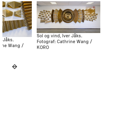
Sol og vind, Iver Jåks.
r Jåks.
Fotograf: Cathrine Wang /
rine Wang /
KORO