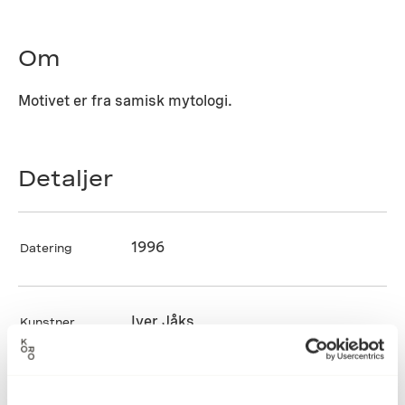
Om
Motivet er fra samisk mytologi.
Detaljer
1996
Datering
Iver Jåks
Kunstner
Formbøying, Installasjon, Lakk,
Kategori