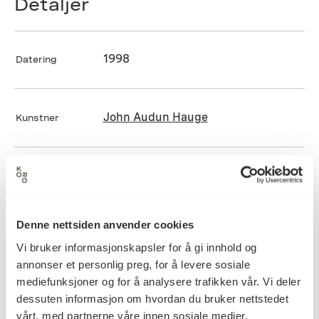
Detaljer
1998
Datering
John Audun Hauge
Kunstner
Kunsthåndverk, Liming,
Kategori
PVA/pigment, Skulptur, Trearbeid
Denne nettsiden anvender cookies
Utskjært og limt bjørk og merbau
Vi bruker informasjonskapsler for å gi innhold og
Teknikk og
materiale
annonser et personlig preg, for å levere sosiale
mediefunksjoner og for å analysere trafikken vår. Vi deler
dessuten informasjon om hvordan du bruker nettstedet
vårt, med partnerne våre innen sosiale medier,
Mål