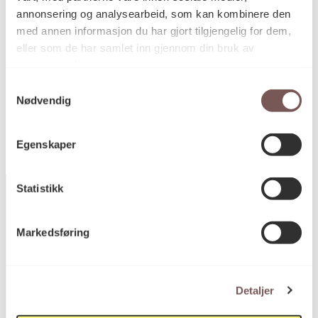
Diameter: 200cm
annonsering og analysearbeid, som kan kombinere den
Dybde: 5cm
med annen informasjon du har gjort tilgjengelig for dem,
eller som de har samlet inn gjennom din bruk av
tjenestene deres.
KORO.003933
Samtykkevalg
Reference
Nødvendig
Egenskaper
Statistikk
Markedsføring
Postadresse
Detaljer
Postboks 6994
St. Olavs plass