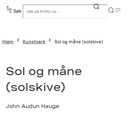
Hopp
til
Søk
K
innhold
Hjem
Kunstverk
Sol og måne (solskive)
Sol og måne
(solskive)
John Audun Hauge