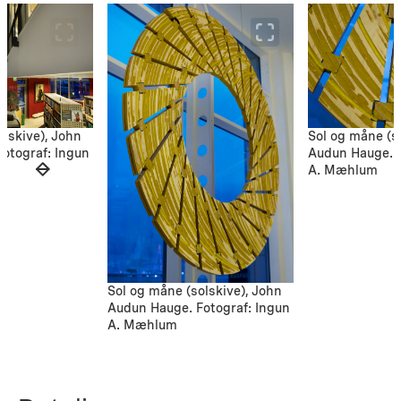
olskive), John
Sol og måne (s
otograf: Ingun
Audun Hauge. F
A. Mæhlum
Sol og måne (solskive), John
Audun Hauge. Fotograf: Ingun
A. Mæhlum