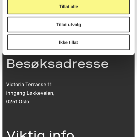
Tillat alle
0130 Oslo
post@koro.no
Tillat utvalg
22 99 11 99
Ikke tillat
Besøksadresse
Victoria Terrasse 11
inngang Løkkeveien,
0251 Oslo
Viktig info