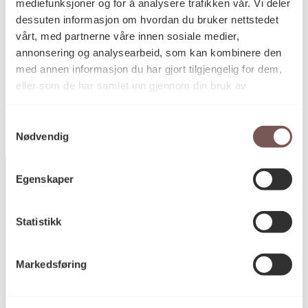
Dybde: 0cm
mediefunksjoner og for å analysere trafikken vår. Vi deler
Bredde: 70cm
dessuten informasjon om hvordan du bruker nettstedet
vårt, med partnerne våre innen sosiale medier,
annonsering og analysearbeid, som kan kombinere den
med annen informasjon du har gjort tilgjengelig for dem,
KORO.001350
Reference
eller som de har samlet inn gjennom din bruk av
tjenestene deres.
Samtykkevalg
Nødvendig
Egenskaper
Postadresse
Statistikk
Markedsføring
Postboks 6994
St. Olavs plass