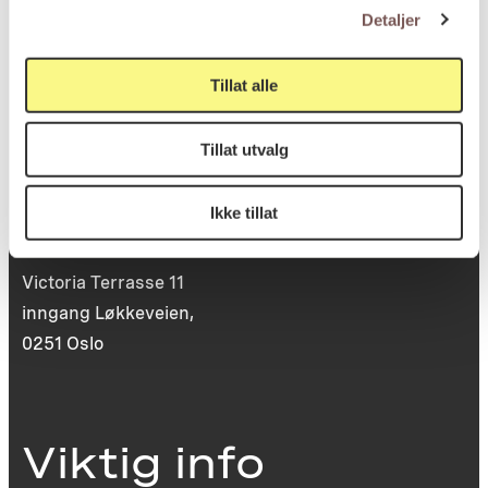
0130 Oslo
Detaljer
post@koro.no
Tillat alle
22 99 11 99
Tillat utvalg
Besøksadresse
Ikke tillat
Victoria Terrasse 11
inngang Løkkeveien,
0251 Oslo
Viktig info