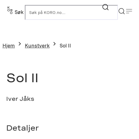
Hopp
til
Søk
K
innhold
Hjem
Kunstverk
Sol II
Sol II
Iver Jåks
Detaljer