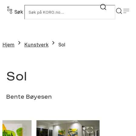
Hopp
til
Søk
K
innhold
Hjem
Kunstverk
Sol
Sol
Bente Bøyesen