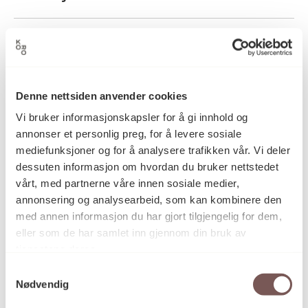
2006
Datering
Denne nettsiden anvender cookies
Bente Bøyesen
Kunstner
Vi bruker informasjonskapsler for å gi innhold og
annonser et personlig preg, for å levere sosiale
mediefunksjoner og for å analysere trafikken vår. Vi deler
Akrylmaling, Maleri
Kategori
dessuten informasjon om hvordan du bruker nettstedet
vårt, med partnerne våre innen sosiale medier,
annonsering og analysearbeid, som kan kombinere den
Akrylmaling på lerret
Teknikk og
med annen informasjon du har gjort tilgjengelig for dem,
materiale
eller som de har samlet inn gjennom din bruk av
tjenestene deres.
Samtykkevalg
Mål
Nødvendig
Bredde: 100cm