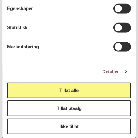
Høyde: 105cm
Egenskaper
KORO.005516
Reference
Statistikk
Markedsføring
Detaljer
Tillat alle
Postadresse
Tillat utvalg
Postboks 6994
St. Olavs plass
Ikke tillat
0130 Oslo