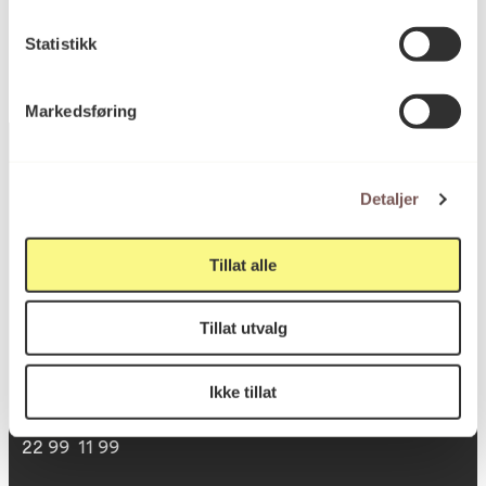
Statistikk
Markedsføring
Detaljer
Postadresse
Tillat alle
Postboks 6994
Tillat utvalg
St. Olavs plass
0130 Oslo
Ikke tillat
post@koro.no
22 99 11 99