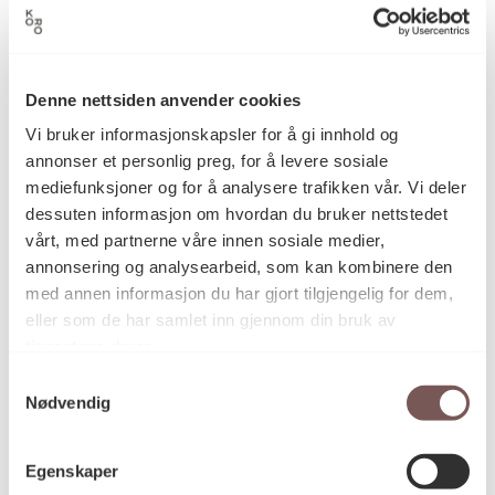
Yngve Holen
Kunstner
Denne nettsiden anvender cookies
Vi bruker informasjonskapsler for å gi innhold og
Readymade
Kategori
annonser et personlig preg, for å levere sosiale
mediefunksjoner og for å analysere trafikken vår. Vi deler
dessuten informasjon om hvordan du bruker nettstedet
Bearbeidet lettmetall felger, plast
Teknikk og
vårt, med partnerne våre innen sosiale medier,
materiale
annonsering og analysearbeid, som kan kombinere den
med annen informasjon du har gjort tilgjengelig for dem,
eller som de har samlet inn gjennom din bruk av
tjenestene deres.
Mål
Diameter: 48cm
Samtykkevalg
Dybde: 14cm
Nødvendig
Egenskaper
KORO.007592
Reference