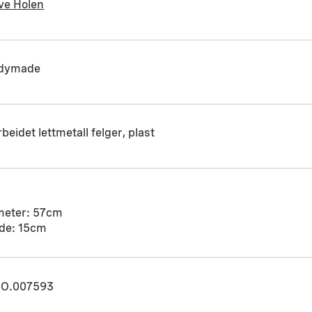
ve Holen
dymade
beidet lettmetall felger, plast
meter: 57cm
de: 15cm
O.007593