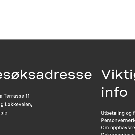
esøksadresse
Vikt
info
ia Terrasse 11
g Løkkeveien,
slo
Utbetaling og 
Personvernerk
Om opphavsre
Dokumentasjo