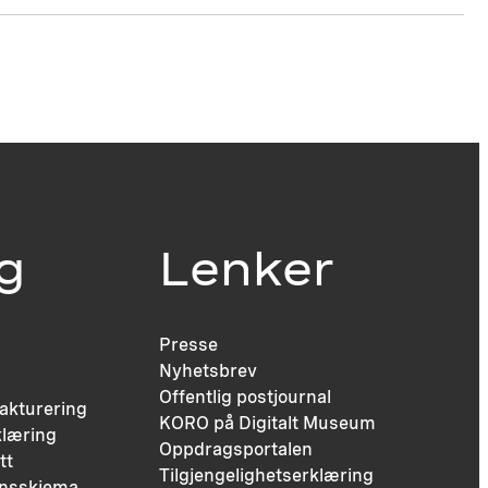
ig
Lenker
Presse
Nyhetsbrev
Offentlig postjournal
fakturering
KORO på Digitalt Museum
læring
Oppdragsportalen
tt
Tilgjengelighetserklæring
nsskjema