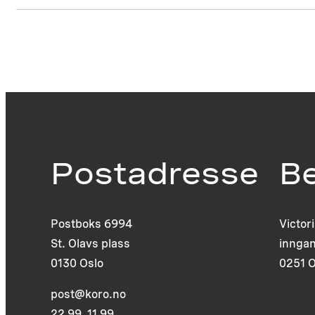
Postadresse
B
Postboks 6994
Victor
St. Olavs plass
inngan
0130 Oslo
0251 O
post@koro.no
22 99 11 99