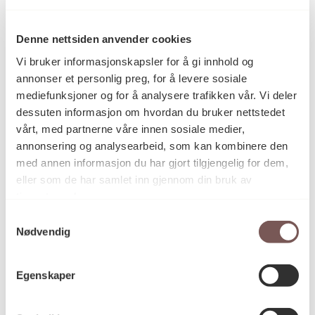
Grafikk
Kategori
Denne nettsiden anvender cookies
Vi bruker informasjonskapsler for å gi innhold og
–
Teknikk og
annonser et personlig preg, for å levere sosiale
materiale
mediefunksjoner og for å analysere trafikken vår. Vi deler
dessuten informasjon om hvordan du bruker nettstedet
vårt, med partnerne våre innen sosiale medier,
Mål
annonsering og analysearbeid, som kan kombinere den
Høyde: 0cm
med annen informasjon du har gjort tilgjengelig for dem,
Bredde: 0cm
eller som de har samlet inn gjennom din bruk av
Dybde: 0cm
tjenestene deres.
Diameter: 0cm
Samtykkevalg
Nødvendig
KORO.003721
Reference
Egenskaper