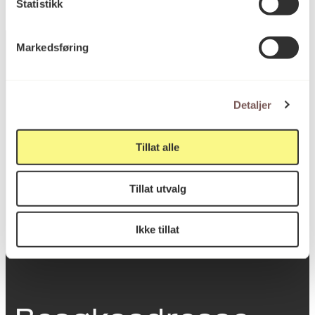
Statistikk
Markedsføring
Postadresse
Detaljer
Tillat alle
Postboks 6994
St. Olavs plass
Tillat utvalg
0130 Oslo
post@koro.no
Ikke tillat
22 99 11 99