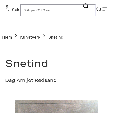
Hopp
til
Søk
K
innhold
Hjem
Kunstverk
Snetind
Snetind
Dag Arnljot Rødsand