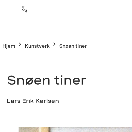
Hopp
til
innhold
Hjem
Kunstverk
Snøen tiner
Snøen tiner
Lars Erik Karlsen