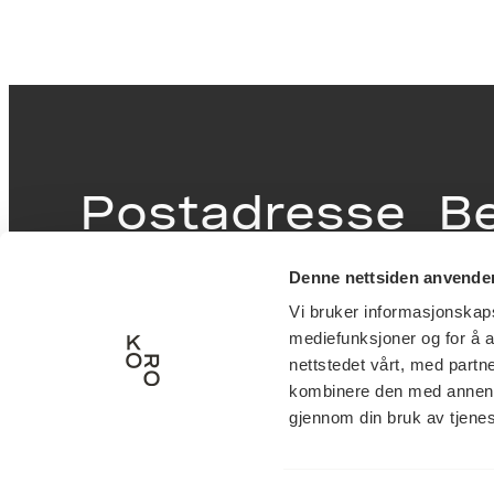
Postadresse
B
Denne nettsiden anvende
Postboks 6994
Victor
Vi bruker informasjonskapsl
St. Olavs plass
inngan
mediefunksjoner og for å a
0130 Oslo
0251 O
nettstedet vårt, med part
kombinere den med annen in
post@koro.no
gjennom din bruk av tjene
22 99 11 99