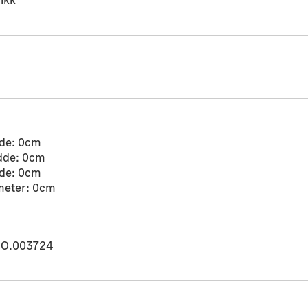
ikk
de: 0cm
dde: 0cm
de: 0cm
meter: 0cm
O.003724