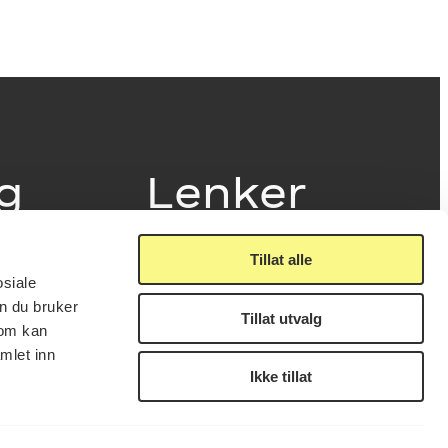
ig
Lenker
Tillat alle
Presse
osiale
Nyhetsbrev
n du bruker
Offentlig postjournal
Tillat utvalg
fakturering
som kan
KORO på Digitalt Museum
læring
mlet inn
Oppdragsportalen
tt
Ikke tillat
Tilgjengelighetserklæring
nsskjema