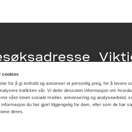
esøksadresse
Vikt
info
r cookies
ia Terrasse 11
er for å gi innhold og annonser et personlig preg, for å levere s
g Løkkeveien,
nalysere trafikken vår. Vi deler dessuten informasjon om hvorda
slo
Utbetaling og 
nerne våre innen sosiale medier, annonsering og analysearbeid, 
Personvernerk
formasjon du har gjort tilgjengelig for dem, eller som de har sa
Om opphavsre
stene deres.
Dokumentasjo
Last ned logo