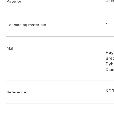
Graf
Kategori
–
Teknikk og materiale
Mål
Høy
Bre
Dyb
Dia
KOR
Reference