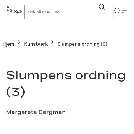
Hopp
til
Søk
K
innhold
Hjem
Kunstverk
Slumpens ordning (3)
Slumpens ordning
(3)
Margareta Bergman