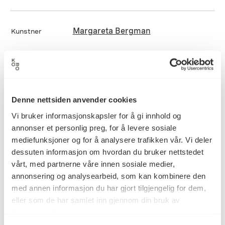
Margareta Bergman
Kunstner
C-print, Digital print, Fotografi
Kategori
Denne nettsiden anvender cookies
C-print på fotopapir
Teknikk og
Vi bruker informasjonskapsler for å gi innhold og
materiale
annonser et personlig preg, for å levere sosiale
mediefunksjoner og for å analysere trafikken vår. Vi deler
dessuten informasjon om hvordan du bruker nettstedet
Mål
vårt, med partnerne våre innen sosiale medier,
Høyde: 100cm
annonsering og analysearbeid, som kan kombinere den
Bredde: 100cm
med annen informasjon du har gjort tilgjengelig for dem,
eller som de har samlet inn gjennom din bruk av
tjenestene deres.
KORO.007607
Reference