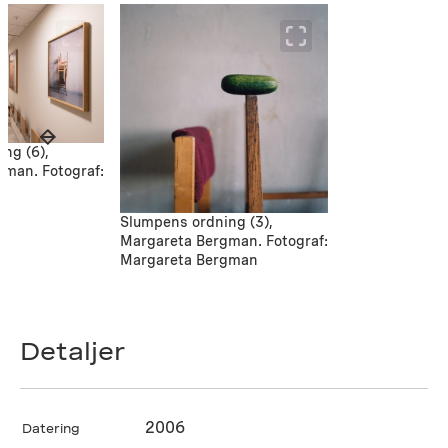
ng (6),
man. Fotograf:
Slumpens ordning (3),
Margareta Bergman. Fotograf:
Margareta Bergman
Detaljer
2006
Datering