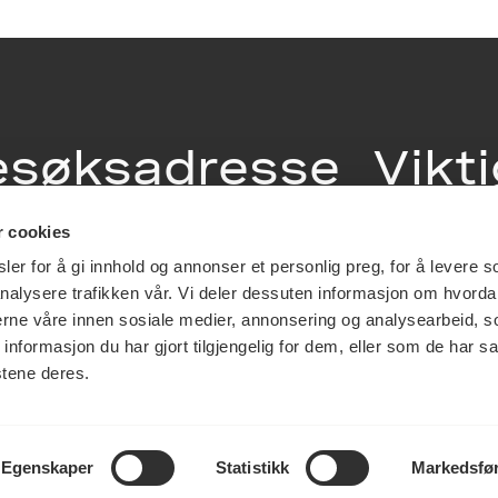
esøksadresse
Vikt
info
r cookies
ia Terrasse 11
er for å gi innhold og annonser et personlig preg, for å levere s
g Løkkeveien,
nalysere trafikken vår. Vi deler dessuten informasjon om hvorda
slo
Utbetaling og 
nerne våre innen sosiale medier, annonsering og analysearbeid, 
Personvernerk
formasjon du har gjort tilgjengelig for dem, eller som de har sa
Om opphavsre
stene deres.
Dokumentasjo
Last ned logo
Egenskaper
Statistikk
Markedsfø