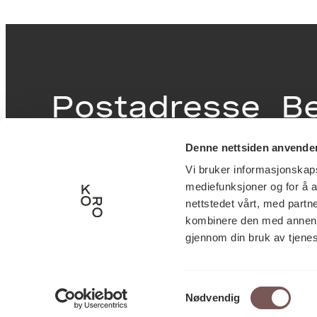
Postadresse
B
Denne nettsiden anvende
Postboks 6994
Victor
Vi bruker informasjonskapsl
St. Olavs plass
inngan
mediefunksjoner og for å a
0130 Oslo
0251 O
nettstedet vårt, med part
kombinere den med annen in
post@koro.no
gjennom din bruk av tjene
22 99 11 99
Samtykkevalg
Nødvendig