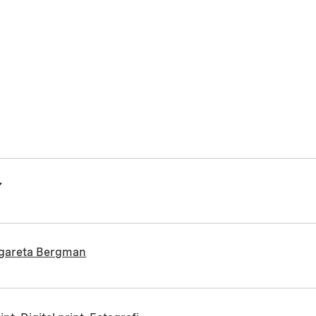
7
gareta Bergman