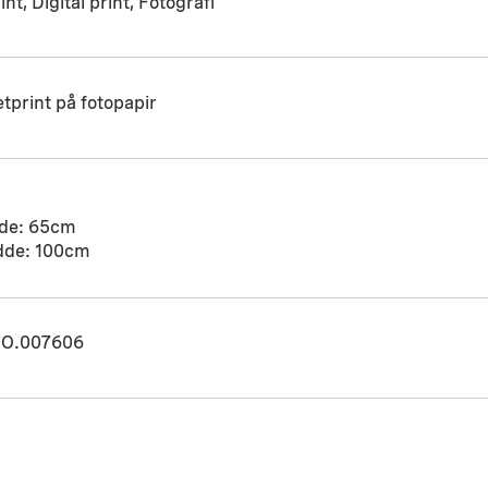
int, Digital print, Fotografi
etprint på fotopapir
de: 65cm
dde: 100cm
O.007606