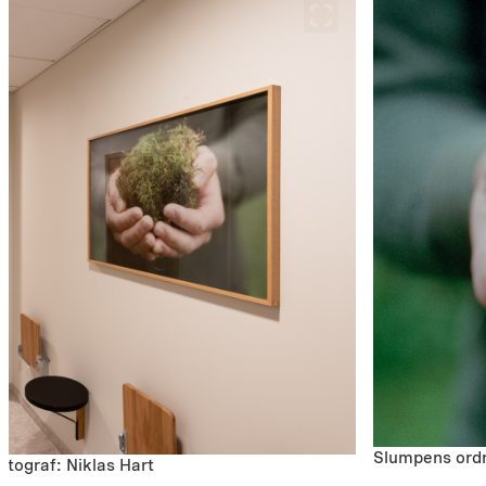
Slumpens ordn
tograf: Niklas Hart