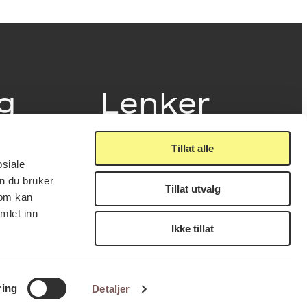
ig
Lenker
Tillat alle
Presse
osiale
Nyhetsbrev
n du bruker
Offentlig postjournal
Tillat utvalg
fakturering
som kan
KORO på Digitalt Museum
læring
mlet inn
Oppdragsportalen
tt
Ikke tillat
Tilgjengelighetserklæring
nsskjema
LUKK
FÅ NYHETSBREV
ring
Detaljer