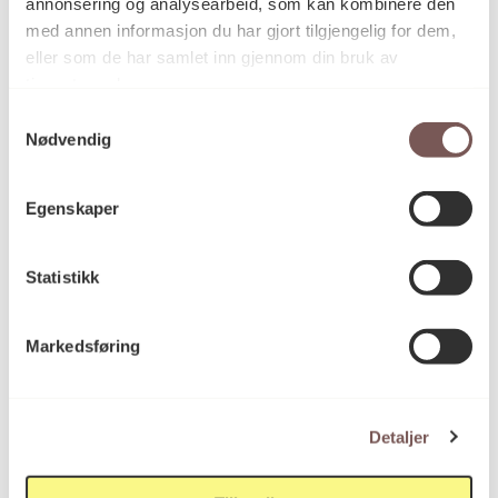
annonsering og analysearbeid, som kan kombinere den
Elektronisk kunst, Glassarbeid,
Kategori
med annen informasjon du har gjort tilgjengelig for dem,
Installasjon, Lysinstallasjon, Metall,
eller som de har samlet inn gjennom din bruk av
Takinstallasjon
tjenestene deres.
Samtykkevalg
Nødvendig
Laminert smartglass, utfrest
Teknikk og
materiale
aluminiumsplate, LED-lys og
elektronikk
Egenskaper
Statistikk
Mål
Høyde: 160cm
Diameter: 90cm
Markedsføring
Vekt: 90kg
Detaljer
KORO.008576
Reference