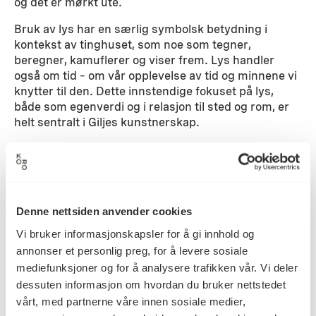
og det er mørkt ute.
Bruk av lys har en særlig symbolsk betydning i
kontekst av tinghuset, som noe som tegner,
beregner, kamuflerer og viser frem. Lys handler
også om tid – om vår opplevelse av tid og minnene vi
knytter til den. Dette innstendige fokuset på lys,
både som egenverdi og i relasjon til sted og rom, er
helt sentralt i Giljes kunstnerskap.
Detaljer
2023
Denne nettsiden anvender cookies
Datering
Vi bruker informasjonskapsler for å gi innhold og
annonser et personlig preg, for å levere sosiale
HC Gilje
mediefunksjoner og for å analysere trafikken vår. Vi deler
Kunstner
dessuten informasjon om hvordan du bruker nettstedet
vårt, med partnerne våre innen sosiale medier,