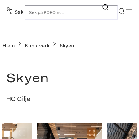
Hopp
til
Søk
K
innhold
Hjem
Kunstverk
Skyen
Skyen
HC Gilje