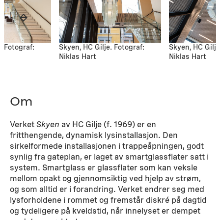
. Fotograf:
Skyen, HC Gilje. Fotograf:
Skyen, HC Gilje
Niklas Hart
Niklas Hart
Om
Verket
Skyen
av
HC
Gilje (f. 1969) er en
fritthengende, dynamisk lysinstallasjon. Den
sirkelformede installasjonen i trappeåpningen, godt
synlig fra gateplan, er laget av smartglassflater satt i
system. Smartglass er glassflater som kan veksle
mellom opakt og gjennomsiktig ved hjelp av strøm,
og som alltid er i forandring. Verket endrer seg med
lysforholdene i rommet og fremstår diskré på dagtid
og tydeligere på kveldstid, når innelyset er dempet