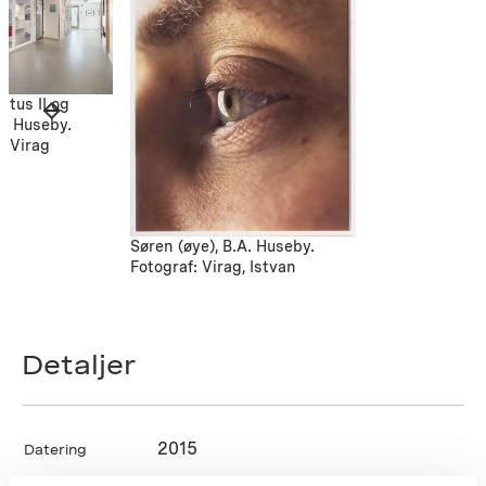
atus II og
A. Huseby.
n Virag
Søren (øye), B.A. Huseby.
Fotograf: Virag, Istvan
Detaljer
2015
Datering