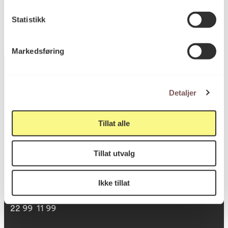
Statistikk
Markedsføring
Detaljer
Postadresse
Tillat alle
Postboks 6994
Tillat utvalg
St. Olavs plass
0130 Oslo
Ikke tillat
post@koro.no
22 99 11 99