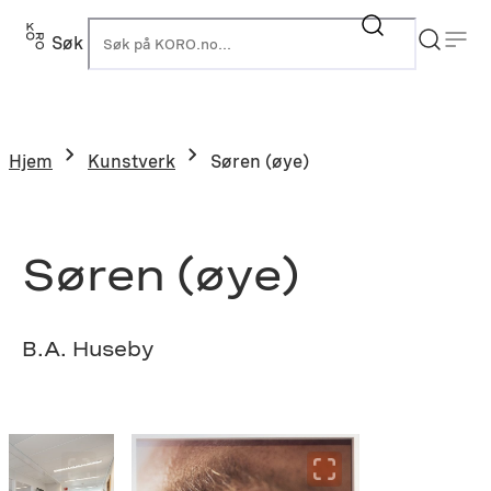
Hopp
til
Søk
K
innhold
Hjem
Kunstverk
Søren (øye)
Søren (øye)
B.A. Huseby