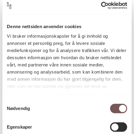
B.A. Huseby
Kunstner
Denne nettsiden anvender cookies
Vi bruker informasjonskapsler for å gi innhold og
Fotografi
Kategori
annonser et personlig preg, for å levere sosiale
mediefunksjoner og for å analysere trafikken vår. Vi deler
dessuten informasjon om hvordan du bruker nettstedet
C-print på fotopapir
Teknikk og
vårt, med partnerne våre innen sosiale medier,
materiale
annonsering og analysearbeid, som kan kombinere den
med annen informasjon du har gjort tilgjengelig for dem,
eller som de har samlet inn gjennom din bruk av
Mål
tjenestene deres.
Høyde: 140cm
Samtykkevalg
Bredde: 70cm
Nødvendig
Egenskaper
KORO.007364
Reference