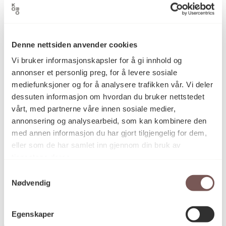
Maleri, Oljemaling
Kategori
Denne nettsiden anvender cookies
Oljemaling på lerret
Teknikk og
materiale
Vi bruker informasjonskapsler for å gi innhold og
annonser et personlig preg, for å levere sosiale
mediefunksjoner og for å analysere trafikken vår. Vi deler
dessuten informasjon om hvordan du bruker nettstedet
Mål
vårt, med partnerne våre innen sosiale medier,
Bredde: 160cm
Høyde: 65cm
annonsering og analysearbeid, som kan kombinere den
med annen informasjon du har gjort tilgjengelig for dem,
eller som de har samlet inn gjennom din bruk av
tjenestene deres.
KORO.007886
Reference
Samtykkevalg
Nødvendig
Egenskaper