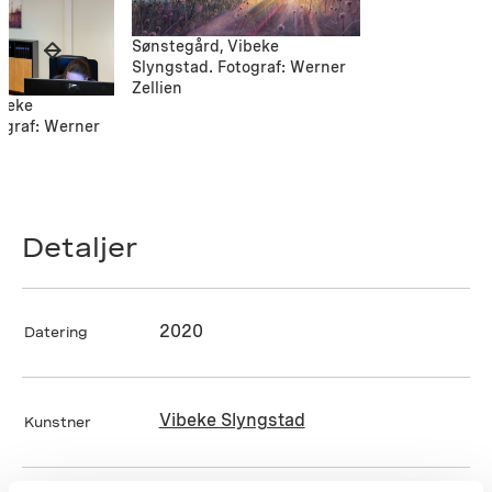
Sønstegård, Vibeke
Slyngstad. Fotograf: Werner
Zellien
ibeke
ograf: Werner
Detaljer
2020
Datering
Vibeke Slyngstad
Kunstner