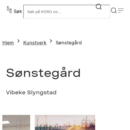
Hopp
til
Søk
K
innhold
Hjem
Kunstverk
Sønstegård
Sønstegård
Vibeke Slyngstad