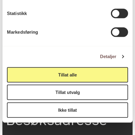
Statistikk
Postadresse
Markedsføring
Postboks 6994
Detaljer
St. Olavs plass
0130 Oslo
Tillat alle
post@koro.no
22 99 11 99
Tillat utvalg
Ikke tillat
Besøksadresse