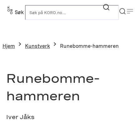
Hopp
til
Søk
K
innhold
Hjem
Kunstverk
Runebomme-hammeren
Runebomme-
hammeren
Iver Jåks