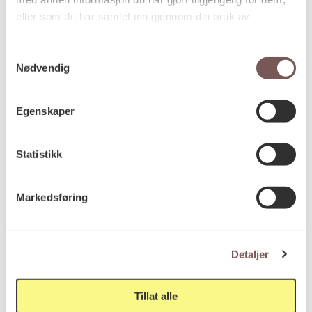
eller som de har samlet inn gjennom din bruk av
tjenestene deres.
KORO.001839
Reference
Samtykkevalg
Nødvendig
Egenskaper
Statistikk
Markedsføring
Postadresse
Detaljer
Postboks 6994
St. Olavs plass
0130 Oslo
Tillat alle