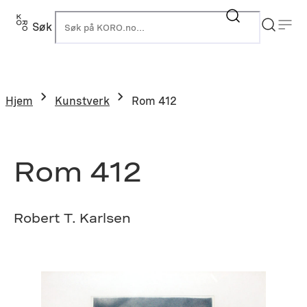
Hopp
til
Søk
K
innhold
Hjem
Kunstverk
Rom 412
Rom 412
Robert T. Karlsen