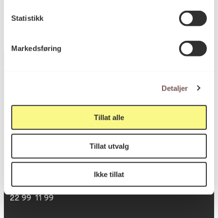
Statistikk
Markedsføring
Detaljer
Postadresse
Tillat alle
Postboks 6994
Tillat utvalg
St. Olavs plass
0130 Oslo
Ikke tillat
post@koro.no
22 99 11 99