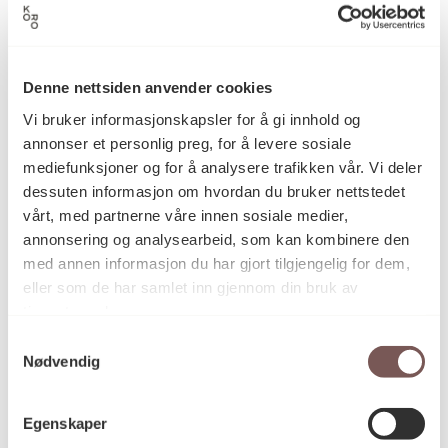
Blyanttegning, Tegning
Kategori
Denne nettsiden anvender cookies
Vi bruker informasjonskapsler for å gi innhold og
Blyanttegning på papir
Teknikk og
annonser et personlig preg, for å levere sosiale
materiale
mediefunksjoner og for å analysere trafikken vår. Vi deler
dessuten informasjon om hvordan du bruker nettstedet
vårt, med partnerne våre innen sosiale medier,
Mål
annonsering og analysearbeid, som kan kombinere den
Høyde: 20cm
med annen informasjon du har gjort tilgjengelig for dem,
Bredde: 28.5cm
eller som de har samlet inn gjennom din bruk av
tjenestene deres.
Samtykkevalg
KORO.003395
Reference
Nødvendig
Egenskaper
Ikke offentlig tilgjengelig