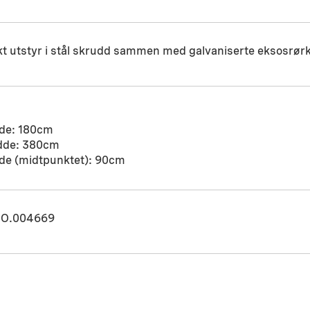
kt utstyr i stål skrudd sammen med galvaniserte eksosrø
de: 180cm
dde: 380cm
de (midtpunktet): 90cm
O.004669