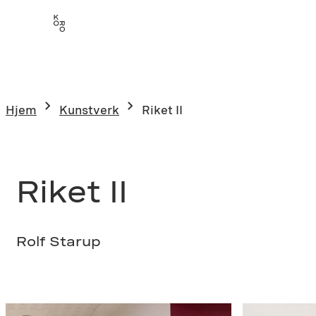
Hopp
til
innhold
Hjem
Kunstverk
Riket II
Riket II
Rolf Starup