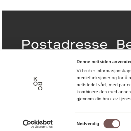
Postadresse
B
Denne nettsiden anvende
Postboks 6994
Victor
Vi bruker informasjonskapsl
St. Olavs plass
inngan
mediefunksjoner og for å a
0130 Oslo
0251 O
nettstedet vårt, med part
kombinere den med annen in
post@koro.no
gjennom din bruk av tjene
22 99 11 99
Samtykkevalg
Nødvendig