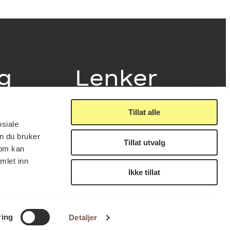
ig
Lenker
Tillat alle
Presse
osiale
Nyhetsbrev
n du bruker
Offentlig postjournal
Tillat utvalg
fakturering
som kan
KORO på Digitalt Museum
læring
mlet inn
Oppdragsportalen
tt
Ikke tillat
Tilgjengelighetserklæring
nsskjema
LUKK
FÅ NYHETSBREV
ring
Detaljer