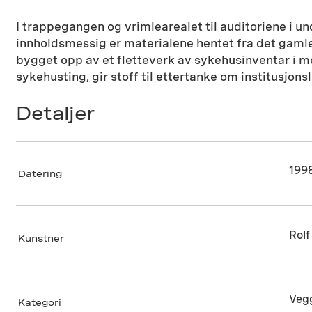
I trappegangen og vrimlearealet til auditoriene i u
innholdsmessig er materialene hentet fra det gamle R
bygget opp av et fletteverk av sykehusinventar i me
sykehusting, gir stoff til ettertanke om institusjonsl
Detaljer
199
Datering
Rolf
Kunstner
Vegg
Kategori