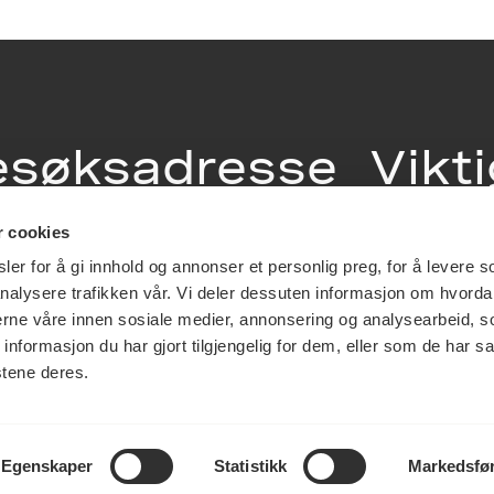
esøksadresse
Vikt
info
r cookies
ia Terrasse 11
er for å gi innhold og annonser et personlig preg, for å levere s
g Løkkeveien,
nalysere trafikken vår. Vi deler dessuten informasjon om hvorda
slo
Utbetaling og 
nerne våre innen sosiale medier, annonsering og analysearbeid, 
Personvernerk
formasjon du har gjort tilgjengelig for dem, eller som de har sa
Om opphavsre
stene deres.
Dokumentasjo
Last ned logo
Egenskaper
Statistikk
Markedsfø