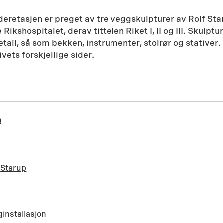
nderetasjen er preget av tre veggskulpturer av Rolf Sta
ikshospitalet, derav tittelen Riket I, II og III. Skulpt
tall, så som bekken, instrumenter, stolrør og stativer
ivets forskjellige sider.
8
 Starup
installasjon