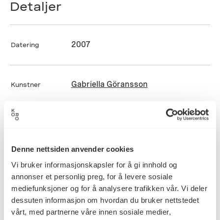
Detaljer
2007
Datering
Gabriella Göransson
Kunstner
Installasjon, Kunsthåndverk, Tekstil
Kategori
Denne nettsiden anvender cookies
Støpt og bearbeidet linfiber tilsatt
Vi bruker informasjonskapsler for å gi innhold og
Teknikk og
materiale
pigment og bindemiddel
annonser et personlig preg, for å levere sosiale
mediefunksjoner og for å analysere trafikken vår. Vi deler
dessuten informasjon om hvordan du bruker nettstedet
vårt, med partnerne våre innen sosiale medier,
Mål