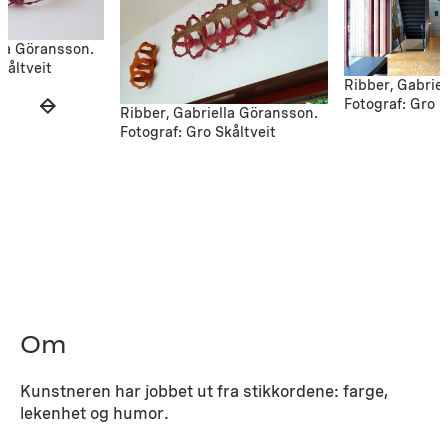
lla Göransson.
kåltveit
Ribber, Gabrie
Fotograf: Gro S
Ribber, Gabriella Göransson.
Fotograf: Gro Skåltveit
Om
Kunstneren har jobbet ut fra stikkordene: farge,
lekenhet og humor.