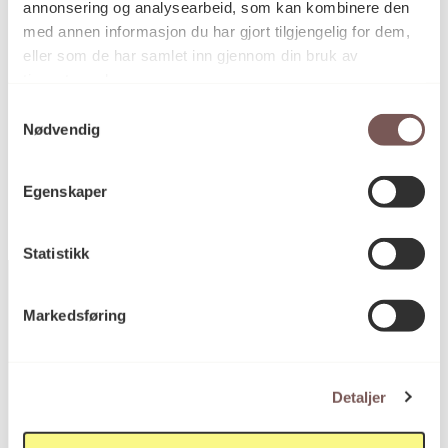
annonsering og analysearbeid, som kan kombinere den
Antall: 15
med annen informasjon du har gjort tilgjengelig for dem,
Høyde: varierer fra 18 – 83cm
Bredde: varierer fra 5 – 47cm
eller som de har samlet inn gjennom din bruk av
tjenestene deres.
Samtykkevalg
Nødvendig
KORO.005737
Reference
Egenskaper
Statistikk
Markedsføring
Postadresse
Detaljer
Postboks 6994