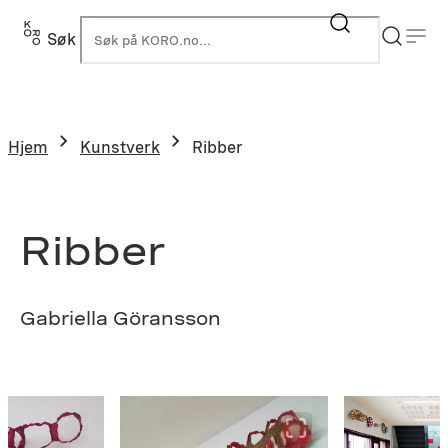
Hopp
til
Søk
K
innhold
Hjem
Kunstverk
Ribber
Ribber
Gabriella Göransson