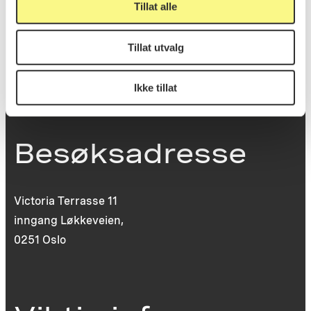
Tillat alle
St. Olavs plass
0130 Oslo
Tillat utvalg
post@koro.no
22 99 11 99
Ikke tillat
Besøksadresse
Victoria Terrasse 11
inngang Løkkeveien,
0251 Oslo