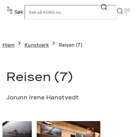
Hopp
til
Søk
K
innhold
Hjem
Kunstverk
Reisen (7)
Reisen (7)
Jorunn Irene Hanstvedt