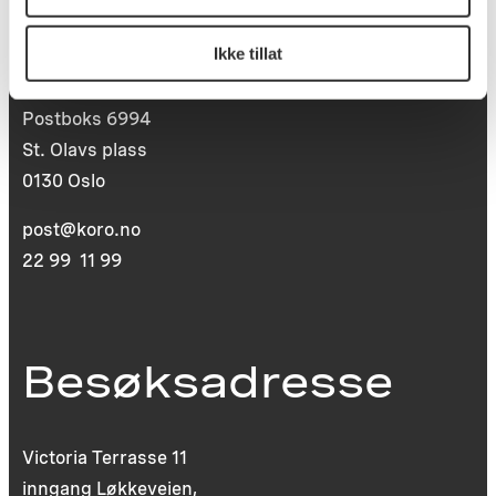
Postadresse
Ikke tillat
Postboks 6994
St. Olavs plass
0130 Oslo
post@koro.no
22 99 11 99
Besøksadresse
Victoria Terrasse 11
inngang Løkkeveien,