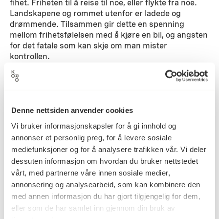
fihet. Friheten til å reise til noe, eller flykte fra noe.
Landskapene og rommet utenfor er ladede og
drømmende. Tilsammen gir dette en spenning
mellom frihetsfølelsen med å kjøre en bil, og angsten
for det fatale som kan skje om man mister
kontrollen.
Detaljer
Denne nettsiden anvender cookies
2001
Datering
Vi bruker informasjonskapsler for å gi innhold og
annonser et personlig preg, for å levere sosiale
mediefunksjoner og for å analysere trafikken vår. Vi deler
Jorunn Irene Hanstvedt
Kunstner
dessuten informasjon om hvordan du bruker nettstedet
vårt, med partnerne våre innen sosiale medier,
annonsering og analysearbeid, som kan kombinere den
med annen informasjon du har gjort tilgjengelig for dem,
Fotografi
Kategori
eller som de har samlet inn gjennom din bruk av