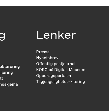
ig
Lenker
Presse
Nyhetsbrev
Offentlig postjournal
fakturering
KORO på Digitalt Museum
læring
Oppdragsportalen
tt
Tilgjengelighetserklæring
nsskjema