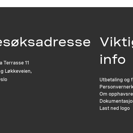
esøksadresse
Vikt
info
ia Terrasse 11
g Løkkeveien,
slo
Utbetaling og 
Personvernerk
Om opphavsre
Dokumentasjo
Last ned logo