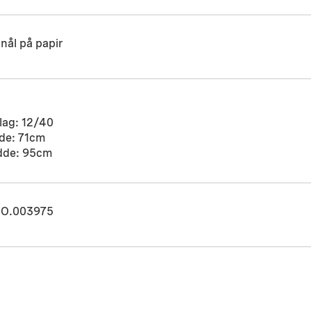
nål på papir
lag: 12/40
de: 71cm
dde: 95cm
O.003975