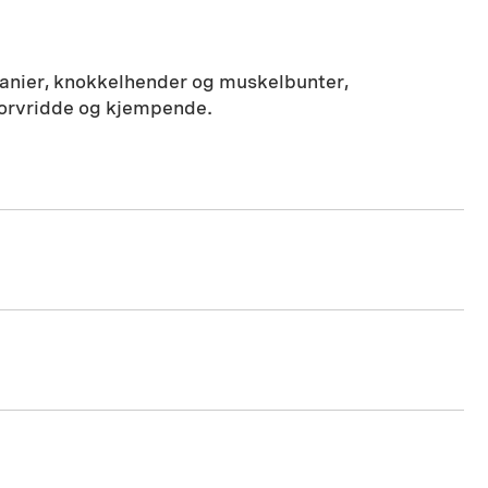
ranier, knokkelhender og muskelbunter,
 forvridde og kjempende.