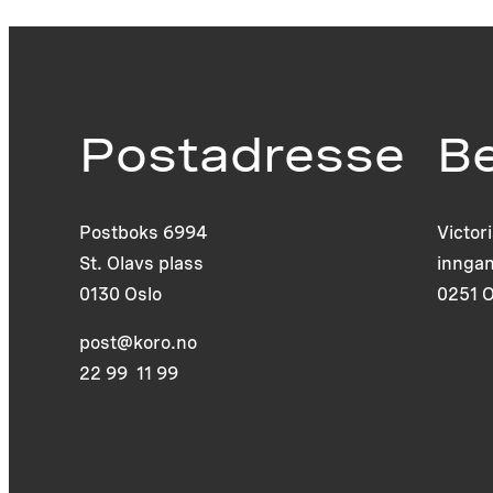
Postadresse
B
Postboks 6994
Victor
St. Olavs plass
inngan
0130 Oslo
0251 O
post@koro.no
22 99 11 99