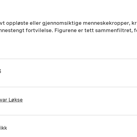
alvt oppløste eller gjennomsiktige menneskekropper, k
nnestengt fortvilelse. Figurene er tett sammenfiltret,
3
var Løkse
ikk