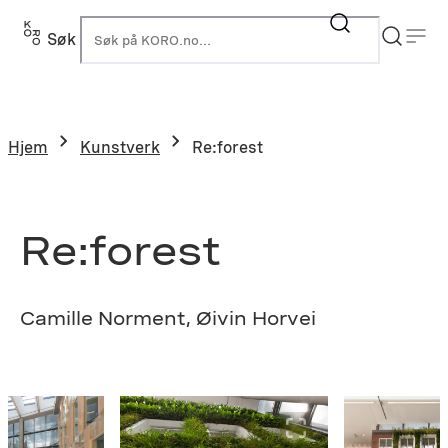
Hopp
til
Søk
K
innhold
Hjem
Kunstverk
Re:forest
Re:forest
Camille Norment, Øivin Horvei