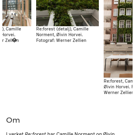
j), Camille
Re:forest (detalj), Camille
 Horvei.
Norment, Øivin Horvei.
er Zellien
Fotograf: Werner Zellien
Re:forest, Cam
Øivin Horvei. F
Werner Zellien
Om
I verket
Re:forest
har Camille Norment og Øivin