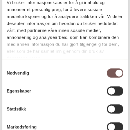
Vi bruker informasjonskapsler for å gi innhold og
epoke» og viser til at det nå er menneskelig aktivitet
annonser et personlig preg, for å levere sosiale
som er mest avgjørende for hvordan jordens
mediefunksjoner og for å analysere trafikken vår. Vi deler
overflate og klodens systemer utvikler seg.
dessuten informasjon om hvordan du bruker nettstedet
Re:forest
er først og fremst et visuelt verk, men det
vårt, med partnerne våre innen sosiale medier,
virker også inn på luktesansen og akustikken. Verket
annonsering og analysearbeid, som kan kombinere den
påvirker dermed opplevelsen av stedet også før man
med annen informasjon du har gjort tilgjengelig for dem,
ser det – som et forvarsel om noe.
eller som de har samlet inn gjennom din bruk av
tjenestene deres.
Detaljer
Samtykkevalg
Nødvendig
2017
Datering
Egenskaper
Camille Norment
Statistikk
Kunstnere
Øivin Horvei
Markedsføring