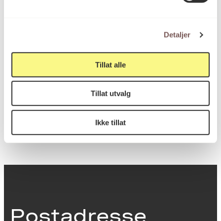
Vegginstallasjon
Kategori
Detaljer
Planter montert på en vegg
Teknikk og
materiale
Tillat alle
Tillat utvalg
KORO.007063
Reference
Ikke tillat
Postadresse