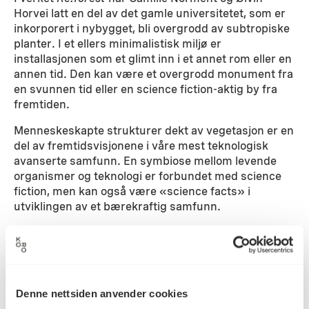
Horvei latt en del av det gamle universitetet, som er
inkorporert i nybygget, bli overgrodd av subtropiske
planter. I et ellers minimalistisk miljø er
installasjonen som et glimt inn i et annet rom eller en
annen tid. Den kan være et overgrodd monument fra
en svunnen tid eller en science fiction-aktig by fra
fremtiden.
Menneskeskapte strukturer dekt av vegetasjon er en
del av fremtidsvisjonene i våre mest teknologisk
avanserte samfunn. En symbiose mellom levende
organismer og teknologi er forbundet med science
fiction, men kan også være «science facts» i
utviklingen av et bærekraftig samfunn.
En bokstavelig tolkning av tittelen
Re:forest
er at
skogen gror igjen over menneskeskapt arkitektur og
slik gjenerobrer landskapet. Men man kan også lese
«Re:» som «Reply», altså at skogen utgjør et
gjensvar på den geologiske epoken jorden nå sies å
Denne nettsiden anvender cookies
være inne i: antropocen. Navnet betyr «menneskets