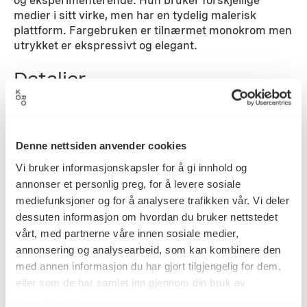
og eksperimenterende. Hun bruker forskjellige
medier i sitt virke, men har en tydelig malerisk
plattform. Fargebruken er tilnærmet monokrom men
utrykket er ekspressivt og elegant.
Detaljer
2006
Datering
Denne nettsiden anvender cookies
Vi bruker informasjonskapsler for å gi innhold og
annonser et personlig preg, for å levere sosiale
Ingela Grov
Kunstner
mediefunksjoner og for å analysere trafikken vår. Vi deler
dessuten informasjon om hvordan du bruker nettstedet
vårt, med partnerne våre innen sosiale medier,
Maleri, Oljemaling
Kategori
annonsering og analysearbeid, som kan kombinere den
med annen informasjon du har gjort tilgjengelig for dem,
eller som de har samlet inn gjennom din bruk av
Oljemaling på akrylglass
tjenestene deres.
Teknikk og