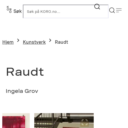
Hopp
til
Søk
K
innhold
Hjem
Kunstverk
Raudt
Raudt
Ingela Grov