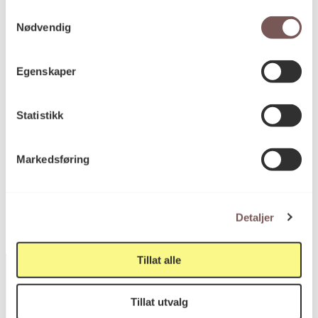
materiale
Samtykkevalg
Nødvendig
Mål
Egenskaper
Høyde: 87cm
Bredde: 105cm
Dybde: 6cm
Statistikk
Markedsføring
KORO.005515
Reference
Detaljer
Tillat alle
Tillat utvalg