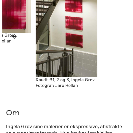
la Grov.
Hollan
Raudt #1, 2 og 3, Ingela Grov.
Fotograf: Jaro Hollan
Om
Ingela Grov sine malerier er ekspressive, abstrakte