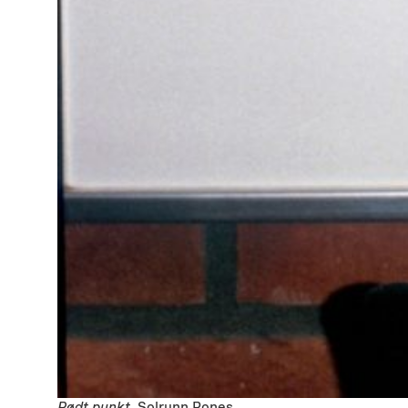
Rødt punkt
, Solrunn Rones