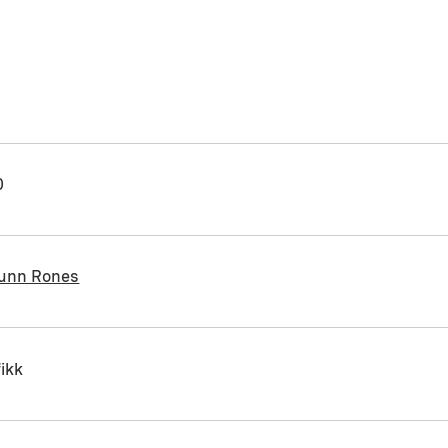
0
runn Rones
ikk