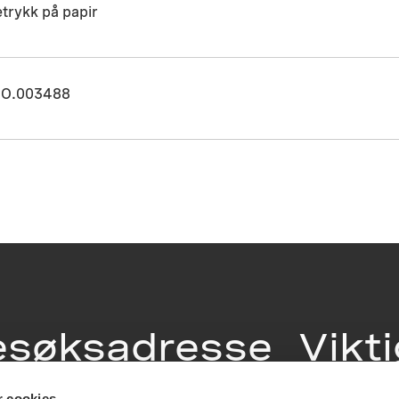
etrykk på papir
O.003488
esøksadresse
Vikt
r cookies