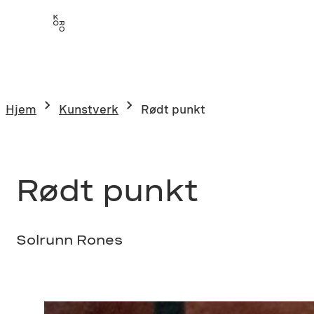
Hopp
til
innhold
Hjem
Kunstverk
Rødt punkt
Rødt punkt
Solrunn Rones