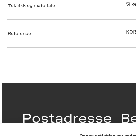
Silk
Teknikk og materiale
KOR
Reference
Postadresse
B
Denne nettsiden anvende