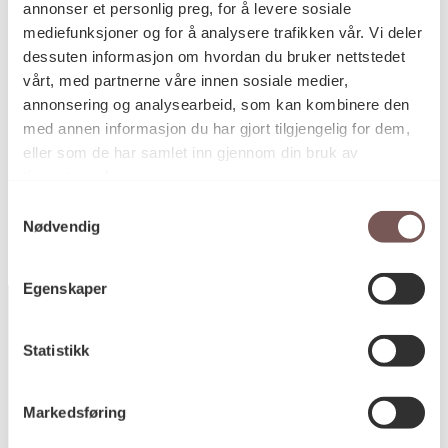
annonser et personlig preg, for å levere sosiale
Høyde: 60cm
mediefunksjoner og for å analysere trafikken vår. Vi deler
Bredde: 70cm
dessuten informasjon om hvordan du bruker nettstedet
Diameter: 0cm
Dybde: 0cm
vårt, med partnerne våre innen sosiale medier,
annonsering og analysearbeid, som kan kombinere den
med annen informasjon du har gjort tilgjengelig for dem,
eller som de har samlet inn gjennom din bruk av
KORO.004029
Reference
tjenestene deres.
Samtykkevalg
Nødvendig
Egenskaper
Statistikk
Postadresse
Markedsføring