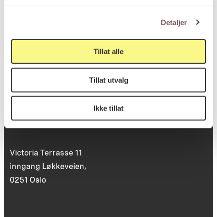
Postboks 6994
St. Olavs plass
Detaljer
0130 Oslo
Tillat alle
post@koro.no
22 99 11 99
Tillat utvalg
Ikke tillat
Besøksadresse
Victoria Terrasse 11
inngang Løkkeveien,
0251 Oslo