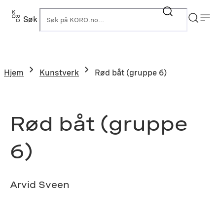
Hopp
til
Søk
K
innhold
Hjem
Kunstverk
Rød båt (gruppe 6)
Rød båt (gruppe
6)
Arvid Sveen