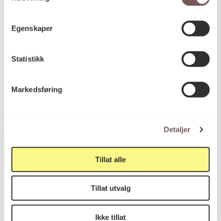
Egenskaper
KORO.004726
Reference
Statistikk
Ikke offentlig tilgjengelig
Markedsføring
Detaljer
Tillat alle
Postadresse
Tillat utvalg
Ikke tillat
Postboks 6994