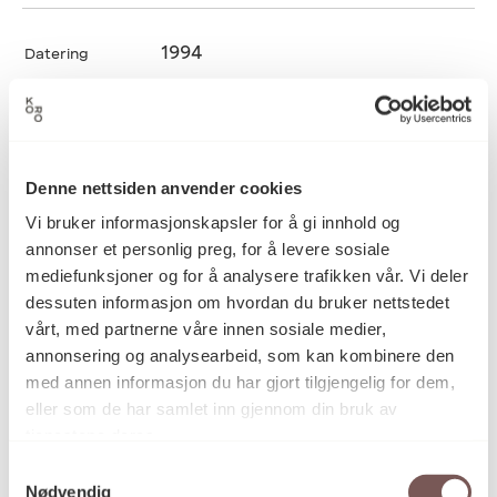
1994
Datering
Bjørg Nedrebø
Kunstner
Denne nettsiden anvender cookies
Vi bruker informasjonskapsler for å gi innhold og
Kunsthåndverk, Silketrykk, Tekstil
Kategori
annonser et personlig preg, for å levere sosiale
mediefunksjoner og for å analysere trafikken vår. Vi deler
dessuten informasjon om hvordan du bruker nettstedet
Silketrykk på blank viskose
Teknikk og
vårt, med partnerne våre innen sosiale medier,
materiale
annonsering og analysearbeid, som kan kombinere den
med annen informasjon du har gjort tilgjengelig for dem,
eller som de har samlet inn gjennom din bruk av
Mål
tjenestene deres.
Høyde: 190cm
Samtykkevalg
Bredde: 190cm
Nødvendig