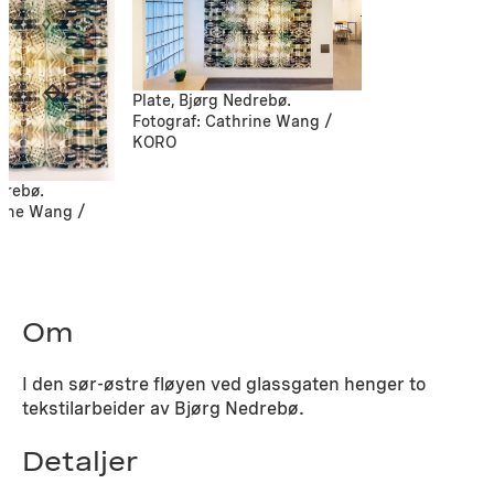
Plate, Bjørg Nedrebø.
Fotograf: Cathrine Wang /
KORO
drebø.
rine Wang /
Om
I den sør-østre fløyen ved glassgaten henger to
tekstilarbeider av Bjørg Nedrebø.
Detaljer