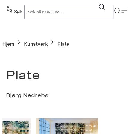
Hopp
til
Søk
K
innhold
Hjem
Kunstverk
Plate
Plate
Bjørg Nedrebø