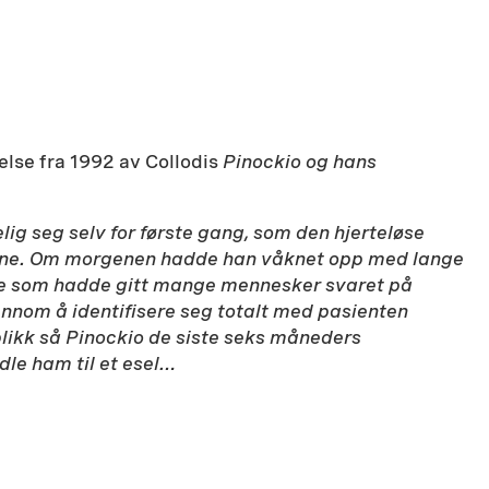
else fra 1992 av Collodis
Pinockio og hans
elig seg selv for første gang, som den hjerteløse
øvene. Om morgenen hadde han våknet opp med lange
otte som hadde gitt mange mennesker svaret på
ennom å identifisere seg totalt med pasienten
blikk så Pinockio de siste seks måneders
dle ham til et esel…