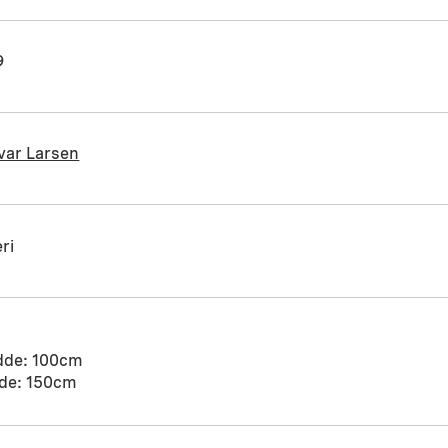
9
var Larsen
ri
dde: 100cm
de: 150cm