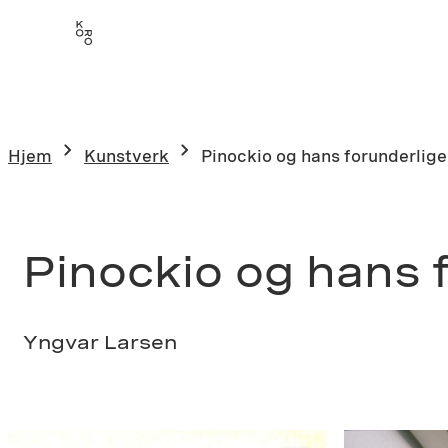
Hopp
til
innhold
Hjem
Kunstverk
Pinockio og hans forunderlige 
Pinockio og hans f
Yngvar Larsen