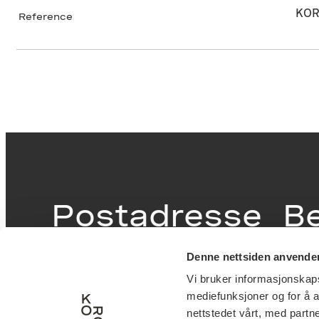
KOR
Reference
Postadresse
B
Denne nettsiden anvende
Postboks 6994
Victor
Vi bruker informasjonskapsl
St. Olavs plass
inngan
mediefunksjoner og for å a
0130 Oslo
0251 O
nettstedet vårt, med part