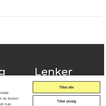
ig
Lenker
Tillat alle
Presse
osiale
Nyhetsbrev
n du bruker
Offentlig postjournal
Tillat utvalg
fakturering
som kan
KORO på Digitalt Museum