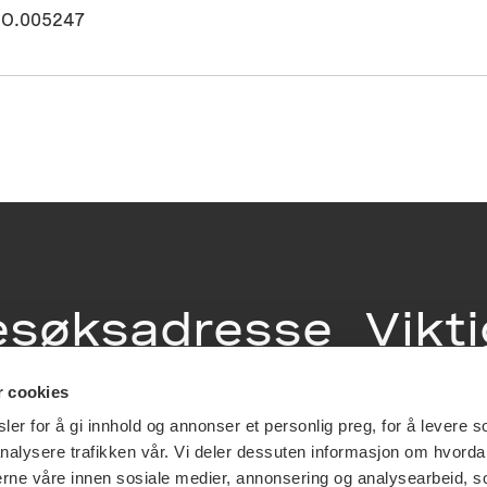
O.005247
esøksadresse
Vikt
info
r cookies
ia Terrasse 11
er for å gi innhold og annonser et personlig preg, for å levere s
g Løkkeveien,
nalysere trafikken vår. Vi deler dessuten informasjon om hvorda
slo
Utbetaling og 
nerne våre innen sosiale medier, annonsering og analysearbeid, 