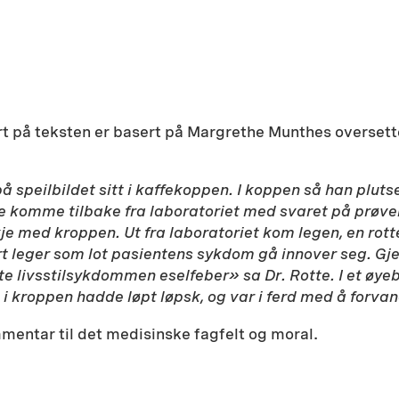
rt på teksten er basert på Margrethe Munthes oversett
å speilbildet sitt i kaffekoppen. I koppen så han pluts
lle komme tilbake fra laboratoriet med svaret på pr
skje med kroppen. Ut fra laboratoriet kom legen, en r
t leger som lot pasientens sykdom gå innover seg. Gj
te livsstilsykdommen eselfeber» sa Dr. Rotte. I et øye
 i kroppen hadde løpt løpsk, og var i ferd med å forvan
mentar til det medisinske fagfelt og moral.