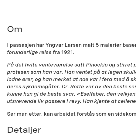
Om
I passasjen har Yngvar Larsen malt 5 malerier base
forunderlige reise
fra 1921.
På det hvite venteværelse satt Pinockio og stirret p
protesen som han var. Han ventet på at legen sku
lodne ører, og han merket at noe var i ferd med å 
deres sykdomsgåter. Dr. Rotte var av den beste sor
kunne hun gi de beste svar. «Eselfeber, den velkjen
utsvevende liv passere i revy. Han kjente at cellene
Ser man etter, kan arbeidet forstås som en sidekom
Detaljer