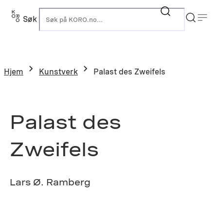
Hopp
til
Søk
K
innhold
Hjem
Kunstverk
Palast des Zweifels
Palast des
Zweifels
Lars Ø. Ramberg