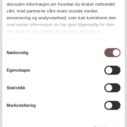
dessuten informasjon om hvordan du bruker nettstedet
2005
Datering
vårt, med partnerne våre innen sosiale medier,
annonsering og analysearbeid, som kan kombinere den
med annen informasjon du har gjort tilgjengelig for dem,
eller som de har samlet inn gjennom din bruk av
Lars Ø. Ramberg
Kunstner
tjenestene deres.
Samtykkevalg
Nødvendig
Barytt, C-print, Digital print,
Kategori
Fotografi
Egenskaper
Digital spleiset ditone farge print på
Teknikk og
Statistikk
materiale
vokset Baryta papir
Markedsføring
Mål
Høyde: 200cm
Bredde: 400cm