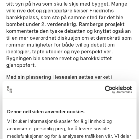
sitt syn på hva som skulle skje med bygget. Mange
ville rive det og gjenoppføre keiser Friedrichs
barokkpalass, som sto på samme sted før det ble
bombet under 2. verdenskrig. Rambergs prosjekt
kommenterte den tyske debatten og knyttet også an
til en mer overordnet diskusjon om et demokrati som
rommer muligheter for både tvil og debatt om
ideologier, tapte utopier og nye perspektiver.
Bygningen ble senere revet og barokkslottet
gjenoppført.
Med sin plassering i lesesalen settes verket i
sammenheng med en studiehverdag der spørsmål
om ‘tvil’ og til ‘rett og galt’ står sentralt. Fotografiet
Palast des Zweifels ble opprinnelig kjøpt inn til
Juridisk læringssenter i Domus Nova og er
nyprodusert til Domus Juridica.
Denne nettsiden anvender cookies
Vi bruker informasjonskapsler for å gi innhold og
Detaljer
annonser et personlig preg, for å levere sosiale
mediefunksjoner og for å analysere trafikken vår. Vi deler