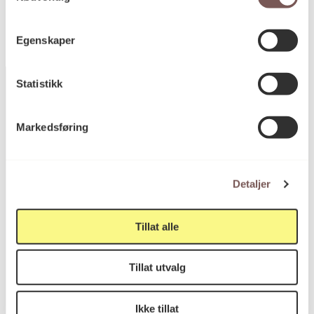
Egenskaper
Statistikk
Markedsføring
Postadresse
Detaljer
Postboks 6994
St. Olavs plass
0130 Oslo
Tillat alle
post@koro.no
Tillat utvalg
22 99 11 99
Ikke tillat