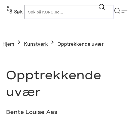
Hopp
til
Søk
K
innhold
Hjem
Kunstverk
Opptrekkende uvær
Opptrekkende
uvær
Bente Louise Aas