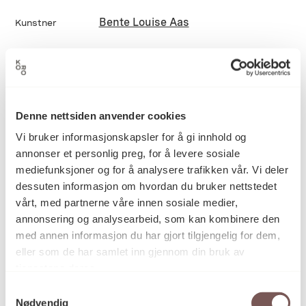
Bente Louise Aas
Kunstner
Maleri, Oljemaling
Kategori
Denne nettsiden anvender cookies
Oljemaling på treplate
Teknikk og
Vi bruker informasjonskapsler for å gi innhold og
materiale
annonser et personlig preg, for å levere sosiale
mediefunksjoner og for å analysere trafikken vår. Vi deler
dessuten informasjon om hvordan du bruker nettstedet
Mål
vårt, med partnerne våre innen sosiale medier,
Høyde: 19cm
annonsering og analysearbeid, som kan kombinere den
Bredde: 24cm
med annen informasjon du har gjort tilgjengelig for dem,
eller som de har samlet inn gjennom din bruk av
tjenestene deres.
KORO.006384
Reference
Samtykkevalg
Nødvendig