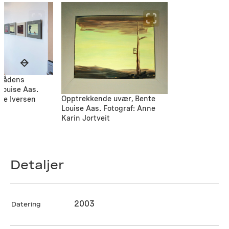
rådens
Louise Aas.
Opptrekkende uvær, Bente
cke Iversen
Louise Aas. Fotograf: Anne
Karin Jortveit
Detaljer
2003
Datering