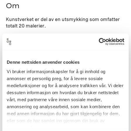
Om
Kunstverket er del av en utsmykking som omfatter
totalt 20 malerier.
Detaljer
1987
Denne nettsiden anvender cookies
Datering
Vi bruker informasjonskapsler for å gi innhold og
annonser et personlig preg, for å levere sosiale
mediefunksjoner og for å analysere trafikken vår. Vi deler
Per Christian Vatn
Kunstner
dessuten informasjon om hvordan du bruker nettstedet
vårt, med partnerne våre innen sosiale medier,
annonsering og analysearbeid, som kan kombinere den
Akrylmaling, Maleri
Kategori
med annen informasjon du har gjort tilgjengelig for dem,
eller som de har samlet inn gjennom din bruk av
tjenestene deres.