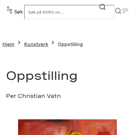
Hopp
til
Søk
K
innhold
Hjem
Kunstverk
Oppstilling
Oppstilling
Per Christian Vatn