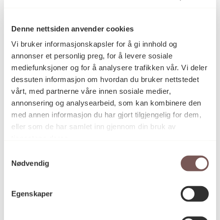
Grafikk
Kategori
Denne nettsiden anvender cookies
Vi bruker informasjonskapsler for å gi innhold og
annonser et personlig preg, for å levere sosiale
Tresnitt på papir
Teknikk og
mediefunksjoner og for å analysere trafikken vår. Vi deler
materiale
dessuten informasjon om hvordan du bruker nettstedet
vårt, med partnerne våre innen sosiale medier,
annonsering og analysearbeid, som kan kombinere den
Mål
med annen informasjon du har gjort tilgjengelig for dem,
Opplag: 10/40
eller som de har samlet inn gjennom din bruk av
Høyde: 55cm
tjenestene deres.
Bredde: 55cm
Samtykkevalg
Nødvendig
KORO.000173
Reference
Egenskaper