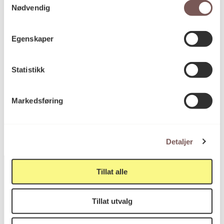
Nødvendig
Mål
Egenskaper
Høyde: 198cm
Bredde: 115cm
Statistikk
KORO.000589
Reference
Markedsføring
Detaljer
Tillat alle
Postadresse
Tillat utvalg