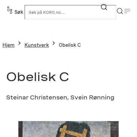
Hopp
til
Søk
K
innhold
Hjem
Kunstverk
Obelisk C
Obelisk C
Steinar Christensen, Svein Rønning