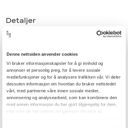
Detaljer
1986
Datering
Denne nettsiden anvender cookies
Vi bruker informasjonskapsler for å gi innhold og
Steinar Christensen
Kunstnere
annonser et personlig preg, for å levere sosiale
Svein Rønning
mediefunksjoner og for å analysere trafikken vår. Vi deler
dessuten informasjon om hvordan du bruker nettstedet
vårt, med partnerne våre innen sosiale medier,
Skulptur
Kategori
annonsering og analysearbeid, som kan kombinere den
med annen informasjon du har gjort tilgjengelig for dem,
eller som de har samlet inn gjennom din bruk av
Bemalt betong og jernarmering
tjenestene deres.
Teknikk og
materiale
Samtykkevalg