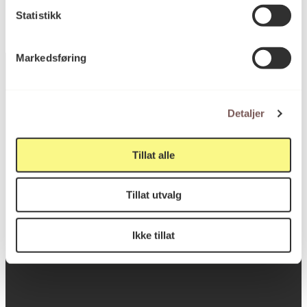
Statistikk
Markedsføring
Postadresse
Detaljer
Tillat alle
Postboks 6994
St. Olavs plass
Tillat utvalg
0130 Oslo
Ikke tillat
post@koro.no
22 99 11 99