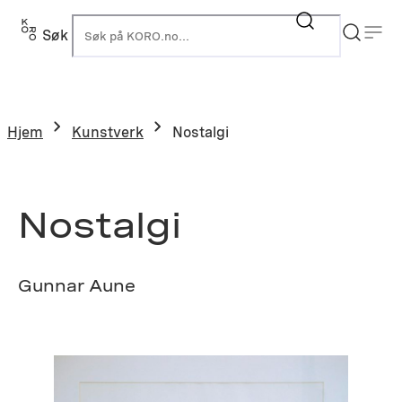
Hopp
til
Søk
K
innhold
Hjem
Kunstverk
Nostalgi
Nostalgi
Gunnar Aune