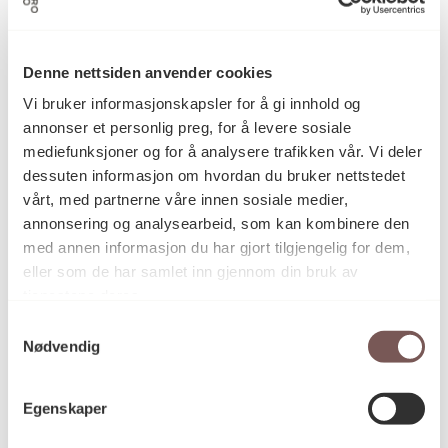
Gunnar Aune
Kunstner
Denne nettsiden anvender cookies
Tegning
Kategori
Vi bruker informasjonskapsler for å gi innhold og
annonser et personlig preg, for å levere sosiale
mediefunksjoner og for å analysere trafikken vår. Vi deler
dessuten informasjon om hvordan du bruker nettstedet
Kulltegning på papir
Teknikk og
materiale
vårt, med partnerne våre innen sosiale medier,
annonsering og analysearbeid, som kan kombinere den
med annen informasjon du har gjort tilgjengelig for dem,
eller som de har samlet inn gjennom din bruk av
Mål
tjenestene deres.
Bredde: 66cm
Høyde: 46cm
Samtykkevalg
Nødvendig
KORO.003567
Reference
Egenskaper