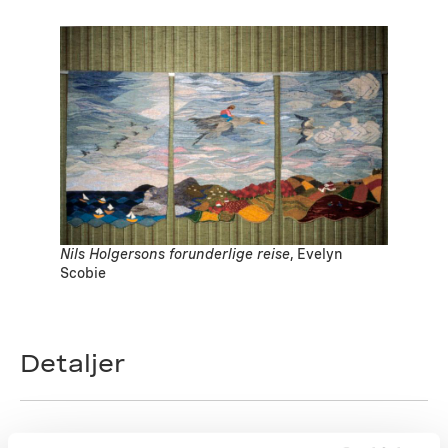
Nils Holgersons forunderlige reise
, Evelyn
Scobie
Detaljer
Evelyn Scobie
Kunstner