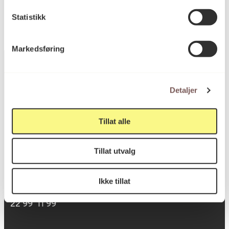
Statistikk
Markedsføring
Detaljer
Postadresse
Tillat alle
Postboks 6994
Tillat utvalg
St. Olavs plass
0130 Oslo
Ikke tillat
post@koro.no
22 99 11 99