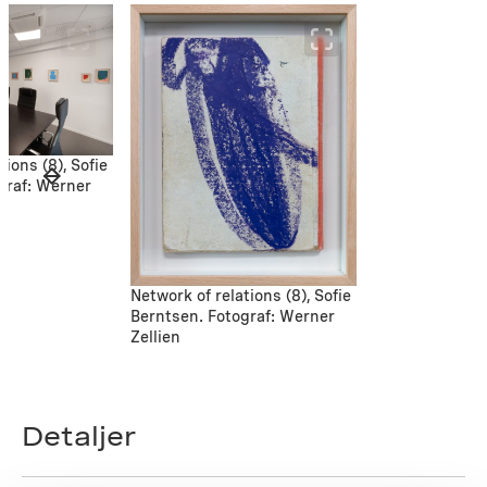
tions (8), Sofie
graf: Werner
Network of relations (8), Sofie
Berntsen. Fotograf: Werner
Zellien
Detaljer