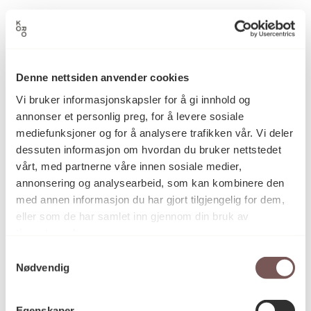
2018
Datering
Sofie Berntsen
Denne nettsiden anvender cookies
Kunstner
Vi bruker informasjonskapsler for å gi innhold og
annonser et personlig preg, for å levere sosiale
mediefunksjoner og for å analysere trafikken vår. Vi deler
Tegning
Kategori
dessuten informasjon om hvordan du bruker nettstedet
vårt, med partnerne våre innen sosiale medier,
annonsering og analysearbeid, som kan kombinere den
Pastell og blyant på funnet papir,
Teknikk og
med annen informasjon du har gjort tilgjengelig for dem,
materiale
bokcover og kataloger
eller som de har samlet inn gjennom din bruk av
tjenestene deres.
Samtykkevalg
Mål
Nødvendig
Variable dimensjoner:
Egenskaper