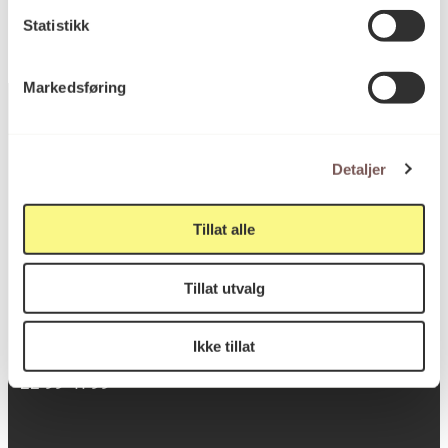
Statistikk
Markedsføring
Detaljer
Postadresse
Tillat alle
Postboks 6994
St. Olavs plass
Tillat utvalg
0130 Oslo
Ikke tillat
post@koro.no
22 99 11 99