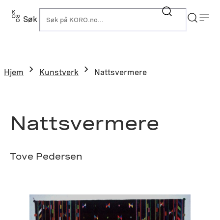
Hopp
til
Søk
K
innhold
Hjem
Kunstverk
Nattsvermere
Nattsvermere
Tove Pedersen