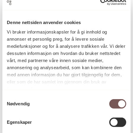
Collage
Kategori
Denne nettsiden anvender cookies
Vi bruker informasjonskapsler for å gi innhold og
annonser et personlig preg, for å levere sosiale
Kunstvevgarn, lin
Teknikk og
mediefunksjoner og for å analysere trafikken vår. Vi deler
materiale
dessuten informasjon om hvordan du bruker nettstedet
vårt, med partnerne våre innen sosiale medier,
annonsering og analysearbeid, som kan kombinere den
Mål
med annen informasjon du har gjort tilgjengelig for dem,
Diameter: 0cm
eller som de har samlet inn gjennom din bruk av
Dybde: 0cm
tjenestene deres.
Bredde: 250cm
Høyde: 200cm
Samtykkevalg
Nødvendig
KORO.003736
Reference
Egenskaper