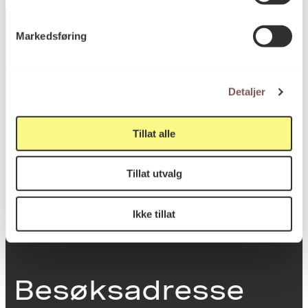
Markedsføring
Postadresse
Detaljer
Postboks 6994
Tillat alle
St. Olavs plass
0130 Oslo
Tillat utvalg
post@koro.no
Ikke tillat
22 99 11 99
Besøksadresse