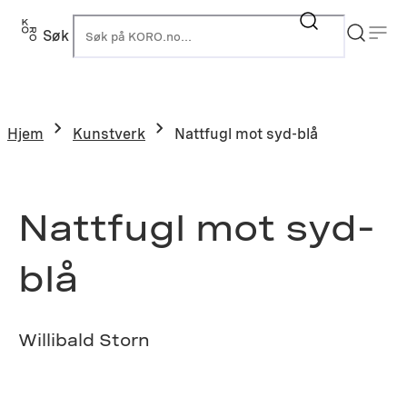
Hopp
til
Søk
K
innhold
Hjem
Kunstverk
Nattfugl mot syd-blå
Nattfugl mot syd-
blå
Willibald Storn