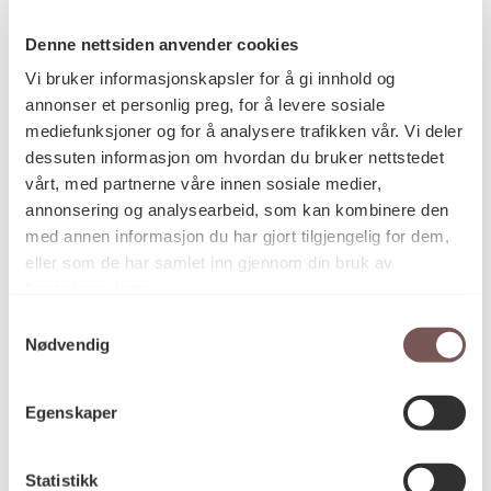
Denne nettsiden anvender cookies
Vi bruker informasjonskapsler for å gi innhold og
Willibald Storn
Kunstner
annonser et personlig preg, for å levere sosiale
mediefunksjoner og for å analysere trafikken vår. Vi deler
dessuten informasjon om hvordan du bruker nettstedet
Grafikk
Kategori
vårt, med partnerne våre innen sosiale medier,
annonsering og analysearbeid, som kan kombinere den
med annen informasjon du har gjort tilgjengelig for dem,
Fargelitografi på papir
Teknikk og
eller som de har samlet inn gjennom din bruk av
materiale
tjenestene deres.
Samtykkevalg
Nødvendig
KORO.003855
Reference
Egenskaper
Statistikk