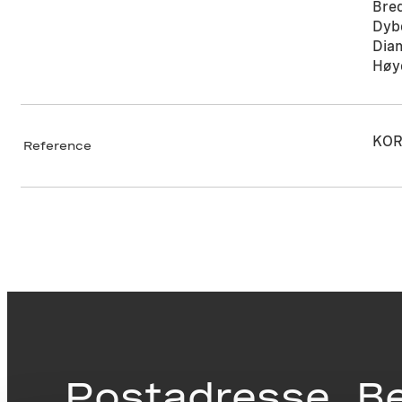
Bre
Dyb
Dia
Høy
KOR
Reference
Postadresse
B