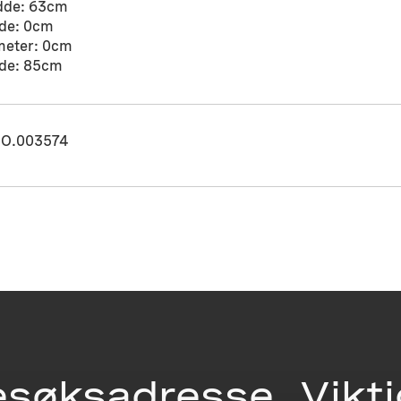
dde: 63cm
de: 0cm
meter: 0cm
de: 85cm
O.003574
esøksadresse
Vikt