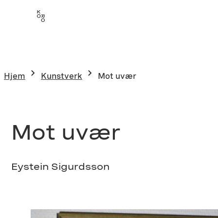
Hopp
til
innhold
Hjem
Kunstverk
Mot uvær
Mot uvær
Eystein Sigurdsson