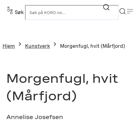
Hopp
til
Søk
K
innhold
Hjem
Kunstverk
Morgenfugl, hvit (Mårfjord)
Morgenfugl, hvit
(Mårfjord)
Annelise Josefsen