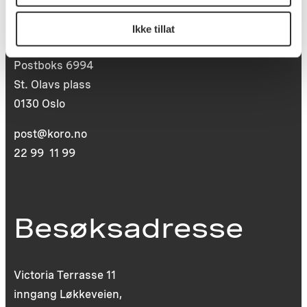
Postadresse
Ikke tillat
Postboks 6994
St. Olavs plass
0130 Oslo
post@koro.no
22 99 11 99
Besøksadresse
Victoria Terrasse 11
inngang Løkkeveien,