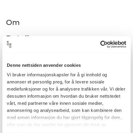
Om
Detaljer
2000
Datering
Denne nettsiden anvender cookies
Vi bruker informasjonskapsler for å gi innhold og
annonser et personlig preg, for å levere sosiale
Annelise Josefsen
Kunstner
mediefunksjoner og for å analysere trafikken vår. Vi deler
dessuten informasjon om hvordan du bruker nettstedet
vårt, med partnerne våre innen sosiale medier,
Skulptur
Kategori
annonsering og analysearbeid, som kan kombinere den
med annen informasjon du har gjort tilgjengelig for dem,
eller som de har samlet inn gjennom din bruk av
tjenestene deres.