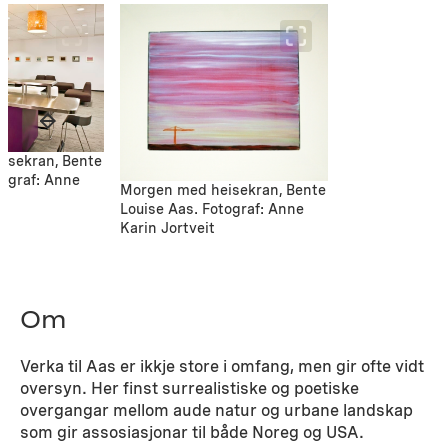
isekran, Bente
tograf: Anne
Morgen med heisekran, Bente
Louise Aas. Fotograf: Anne
Karin Jortveit
Om
Verka til Aas er ikkje store i omfang, men gir ofte vidt
oversyn. Her finst surrealistiske og poetiske
overgangar mellom aude natur og urbane landskap
som gir assosiasjonar til både Noreg og USA.