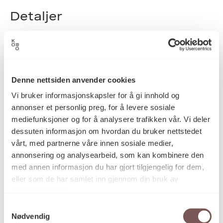
Detaljer
2003
Datering
Denne nettsiden anvender cookies
Bente Louise Aas
Vi bruker informasjonskapsler for å gi innhold og
Kunstner
annonser et personlig preg, for å levere sosiale
mediefunksjoner og for å analysere trafikken vår. Vi deler
dessuten informasjon om hvordan du bruker nettstedet
Maleri, Oljemaling
Kategori
vårt, med partnerne våre innen sosiale medier,
annonsering og analysearbeid, som kan kombinere den
med annen informasjon du har gjort tilgjengelig for dem,
Oljemaling på treplate
Teknikk og
eller som de har samlet inn gjennom din bruk av
materiale
tjenestene deres.
Samtykkevalg
Nødvendig