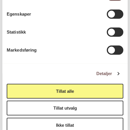
Mål
Bredde: 24cm
Høyde: 19cm
Egenskaper
Statistikk
KORO.006386
Reference
Markedsføring
Detaljer
Tillat alle
Postadresse
Tillat utvalg
Postboks 6994
Ikke tillat