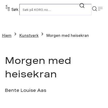
Hopp
til
Søk
K
innhold
Hjem
Kunstverk
Morgen med heisekran
Morgen med
heisekran
Bente Louise Aas